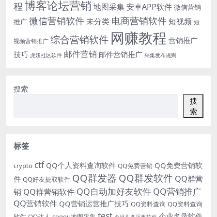
博客论坛营销
程
地图采集
安卓APP软件
微信营销
微信营销软件
电商营销软件
未分类
短视频
推广
短
网赚教程
综合营销软件
营销推广
视频营销推广
邮件营销
技巧
邮件营销推广
虎妞社区软件
采集发布规则
搜索
搜
索
标签
ctf
QQ个人资料查询软件
QQ免费营销软
crypto
QQ免费营销
QQ群发器
QQ群发软件
QQ群营
件
QQ好友提取软件
QQ自动加好友软件
QQ营销推广
销
QQ群营销软件
QQ营销软件
QQ营销运营推广技巧
QQ资料查询
QQ资料查询
test
企业名录软件
软件
QQ达人
sogou地图采集