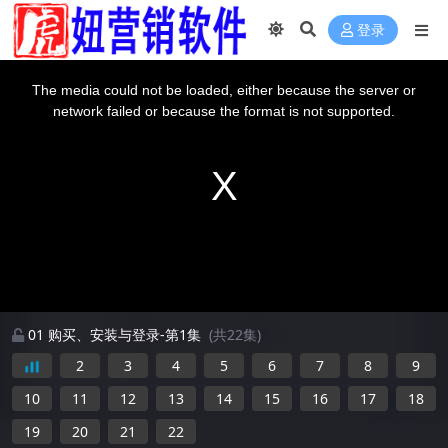
登录
This
is
a
The media could not be loaded, either because the server or
modal
window.
network failed or because the format is not supported.
01 购买、安装与登录-第1集
(共22集)
2
3
4
5
6
7
8
9
10
11
12
13
14
15
16
17
18
19
20
21
22