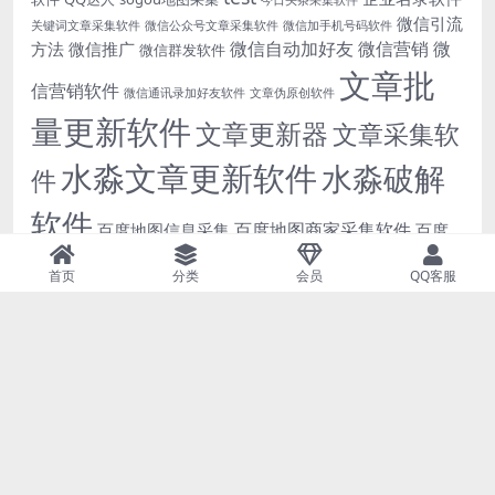
今日头条采集软件
微信引流
关键词文章采集软件
微信公众号文章采集软件
微信加手机号码软件
微信自动加好友
微信营销
微
方法
微信推广
微信群发软件
文章批
信营销软件
微信通讯录加好友软件
文章伪原创软件
量更新软件
文章更新器
文章采集软
水淼文章更新软件
水淼破解
件
软件
百度地图商家采集软件
百度地图信息采集
百度
站群文章更新软件
网页采集软件
首页
分类
会员
QQ客服
腾讯地图
自动发布文章软件
高德地图商家采集
高德地图
软件
Copyright © 2025
虎妞营销
- All rights reserved
京ICP备18888888号-1
京公网安备 188888888