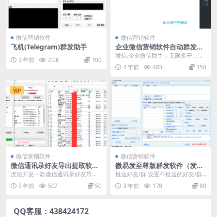
微信营销软件
微信营销软件
飞机(Telegram)群发助手
企业微信营销软件自动群发好
友加手机号码加通讯软件
微信.企业微信助手，无限多开，群
3 年前
2.0K
100
发，拉群，群加好友，手机号爆
4 年前
483
150
粉，关键词回复 自动...
VIP
微信营销软件
微信营销软件
微信通讯录好友导出提取软件
微易发至尊版群发软件（发名
微信群成员批量导出备份软件
片，自动拉群，自动进群，发
虎妞开发一款微信通讯录好友导出
推送好友/群 设置不推送的好友/群
收藏）
软件微信群成员导出软件，可以导
推送文本/图片/名片/视频/链接 每个
5 年前
507
50
3 年前
178
80
出微信昵称，微信wx...
账号推...
QQ客服：438424172