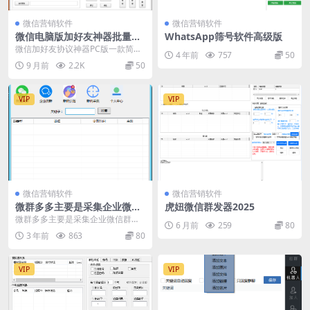
微信营销软件
微信营销软件
微信电脑版加好友神器批量添
WhatsApp筛号软件高级版
加手机号码通讯录协议加人软
微信加好友协议神器PC版一款简便
4 年前
757
50
件(电脑版微信添加手机号码，
实用的微信一键添加好友助手。微
9 月前
2.2K
50
QQ号，微信号，wxid)
信怎么一键添加好友...
VIP
VIP
微信营销软件
微信营销软件
微群多多主要是采集企业微信
虎妞微信群发器2025
群二维码和普通微信群二维码
微群多多主要是采集企业微信群二
6 月前
259
80
的营销工具
维码和普通微信群二维码的营销工
3 年前
863
80
具
VIP
VIP