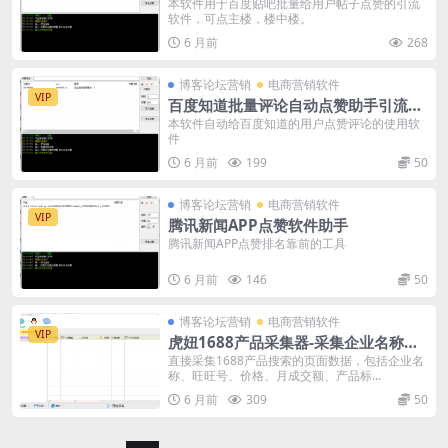
议软件
本软件用于百度贴吧批量给用户帖子点赞的引流
软件，可点主楼，楼中楼。
6 月前
268
博客论坛营销
电商营销软件
VIP
百度知道批量评论自动点赞助手引流软
件
本软件自动给百度知道的用户点赞评论的使用软
件
6 月前
199
50
博客论坛营销
电商营销软件
VIP
腾讯新闻APP点赞软件助手
腾讯新闻APP点赞排名靠前的工具
6 月前
146
50
博客论坛营销
电商营销软件
VIP
虎妞1688产品采集器-采集企业名称、
旺旺号、价格、月成交额、产品标题、
直接采集1688产品搜索的页面数据，包括企业名
称、旺旺号、价格、月成交额、产品标...
产品网址、货描、响应、发货、经营模
式、供应等级、供应产品、满意度
6 月前
309
50