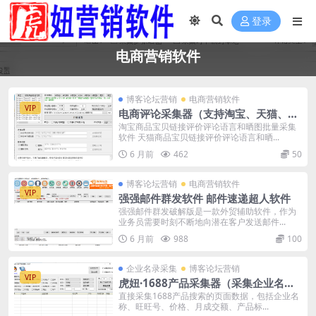
登录
电商营销软件
博客论坛营销
电商营销软件
VIP
电商评论采集器（支持淘宝、天猫、京
东、一号店、当当网、苏宁易购）
淘宝商品宝贝链接评价评论语言和晒图批量采集
软件 天猫商品宝贝链接评价评论语言和晒...
6 月前
462
50
博客论坛营销
电商营销软件
VIP
强强邮件群发软件 邮件速递超人软件
强强邮件群发破解版是一款外贸辅助软件，作为
业务员需要时刻不断地向潜在客户发送邮件...
6 月前
988
100
企业名录采集
博客论坛营销
VIP
虎妞·1688产品采集器（采集企业名
称、旺旺号、价格、月成交额、产品标
直接采集1688产品搜索的页面数据，包括企业名
称、旺旺号、价格、月成交额、产品标...
题、产品网址、货描、响应、发货、经