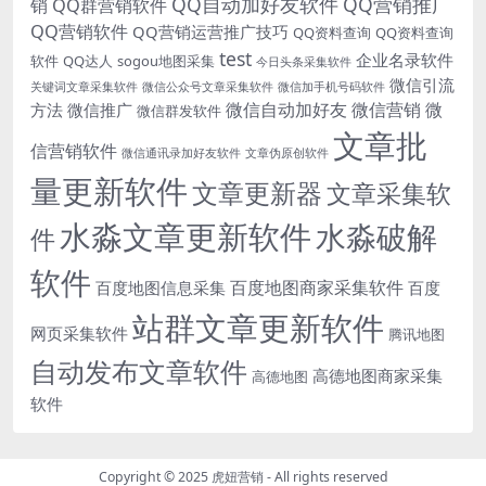
QQ自动加好友软件
QQ营销推广
销
QQ群营销软件
QQ营销软件
QQ营销运营推广技巧
QQ资料查询
QQ资料查询
test
企业名录软件
软件
QQ达人
sogou地图采集
今日头条采集软件
微信引流
关键词文章采集软件
微信公众号文章采集软件
微信加手机号码软件
微信自动加好友
微信营销
微
方法
微信推广
微信群发软件
文章批
信营销软件
微信通讯录加好友软件
文章伪原创软件
量更新软件
文章更新器
文章采集软
水淼文章更新软件
水淼破解
件
软件
百度地图商家采集软件
百度地图信息采集
百度
站群文章更新软件
网页采集软件
腾讯地图
自动发布文章软件
高德地图商家采集
高德地图
软件
Copyright © 2025
虎妞营销
- All rights reserved