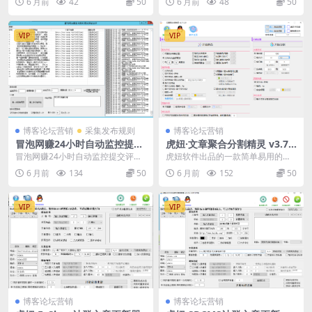
6 月前
42
50
6 月前
48
50
具。 除了支持J...
VIP
VIP
博客论坛营销
采集发布规则
博客论坛营销
冒泡网赚24小时自动监控提交
虎妞·文章聚合分割精灵 v3.7.
评论助手方便二次火车头采集
0.0 – 简单强大的聚合文章和
冒泡网赚24小时自动监控提交评论
虎妞软件出品的一款简单易用的聚
分割文件的利器
助手方便二次火车头采集 软件功
合文章和分割文件的利器。 聚合功
6 月前
134
50
6 月前
152
50
能： 24小时稳定...
能支持随机篇数聚合...
VIP
VIP
博客论坛营销
博客论坛营销