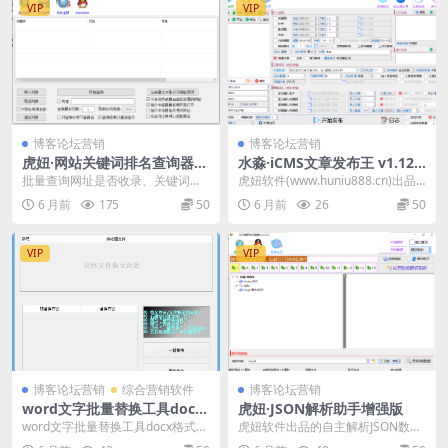
VIP
VIP
博客论坛营销
博客论坛营销
虎妞·网站关键词排名查询器
水淼·iCMS文章发布王 v1.12.
（百度指数关键词批量查询工
0.0
批量查询网址是否收录、关键词排
虎妞软件(www.huniu888.cn)出品
具） v1.6.7.0
名（支持多关键词） 查询收录：批
的发布王系列之iCMS发布王。 i...
6 月前
175
50
6 月前
26
50
量查询多个网址是否...
VIP
VIP
博客论坛营销
综合营销软件
博客论坛营销
word文字批量替换工具docx
虎妞·JSON解析助手增强版
格式关键词内容替换软件
word文字批量替换工具docx格式关
虎妞软件出品的自主解析JSON数据
键词内容替换软件
并树型可视化查看和编辑的增强工