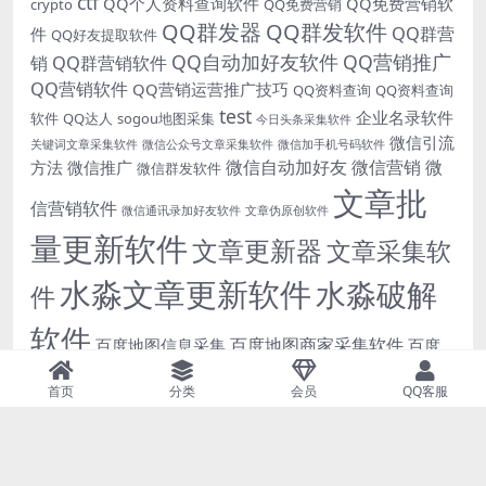
ctf
QQ个人资料查询软件
QQ免费营销软
crypto
QQ免费营销
QQ群发器
QQ群发软件
QQ群营
件
QQ好友提取软件
QQ自动加好友软件
QQ营销推广
销
QQ群营销软件
QQ营销软件
QQ营销运营推广技巧
QQ资料查询
QQ资料查询
test
企业名录软件
软件
QQ达人
sogou地图采集
今日头条采集软件
微信引流
关键词文章采集软件
微信公众号文章采集软件
微信加手机号码软件
微信自动加好友
微信营销
微
方法
微信推广
微信群发软件
文章批
信营销软件
微信通讯录加好友软件
文章伪原创软件
量更新软件
文章更新器
文章采集软
水淼文章更新软件
水淼破解
件
软件
百度地图商家采集软件
百度地图信息采集
百度
站群文章更新软件
网页采集软件
首页
分类
会员
QQ客服
腾讯地图
自动发布文章软件
高德地图商家采集
高德地图
软件