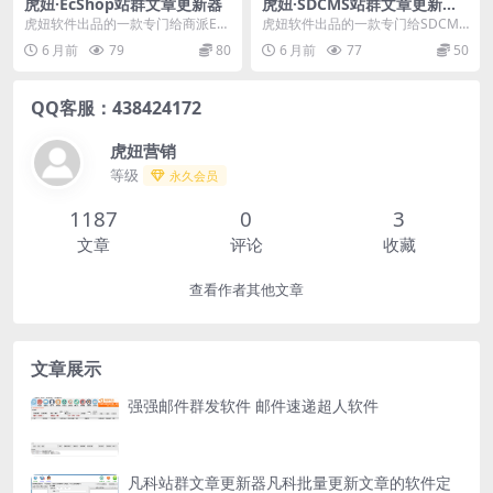
虎妞·EcShop站群文章更新器
虎妞·SDCMS站群文章更新器
v2.0.5.0
虎妞软件出品的一款专门给商派EcS
虎妞软件出品的一款专门给SDCMS
hop（4.0.8测试通过）站群批量更
（门户版2.0、2.2、2.3、3.0、3.
6 月前
79
80
6 月前
77
50
新文章的...
1...
QQ客服：438424172
虎妞营销
等级
永久会员
1187
0
3
文章
评论
收藏
查看作者其他文章
文章展示
强强邮件群发软件 邮件速递超人软件
凡科站群文章更新器凡科批量更新文章的软件定