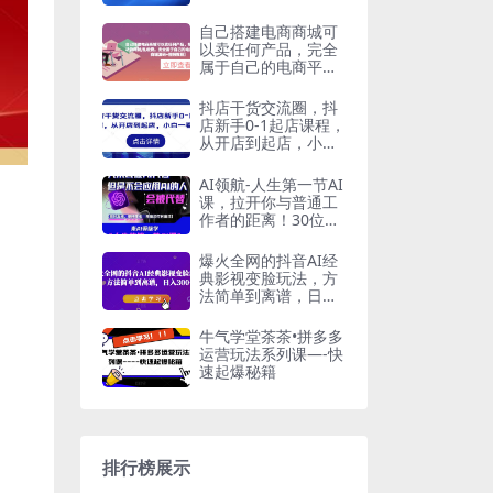
品打造
自己搭建电商商城可
以卖任何产品，完全
属于自己的电商平台
【拼团商城源码+视
频教程】
抖店干货交流圈，抖
店新手0-1起店课程，
从开店到起店，小白
一看就懂
AI领航-人生第一节AI
课，拉开你与普通工
作者的距离！30位AI
领域极客，汇集1000
小时Al心得
爆火全网的抖音AI经
典影视变脸玩法，方
法简单到离谱，日入
300+【揭秘】
牛气学堂茶茶•拼多多
运营玩法系列课—-快
速起爆秘籍
排行榜展示