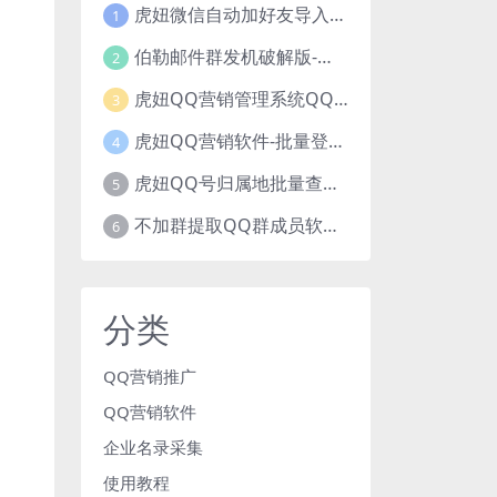
虎妞微信自动加好友导入手机号码批量精准添加客户售营销软件微商工具
1
伯勒邮件群发机破解版-邮件群发，QQ邮件群发，邮件群发软件，伯乐邮件群发工具，邮件群发器
2
虎妞QQ营销管理系统QQ好友群发营销软件
3
虎妞QQ营销软件-批量登录QQ挂机-添加好友-自动加群-群发消息-临时会话
4
虎妞QQ号归属地批量查询指定QQ绑定的手机号软件
5
不加群提取QQ群成员软件QQ群成员提取qq号邮箱软件
6
分类
QQ营销推广
QQ营销软件
企业名录采集
使用教程