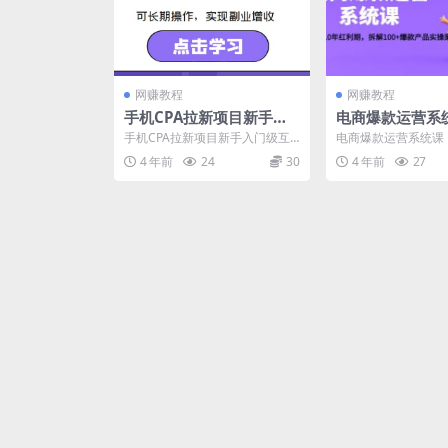
网赚教程
网赚教程
手机CPA拉新项目新手入
电商爆款运营系
门级互联网项目，可长期
接未来10年红利
手机CPA拉新项目新手入门级互
电商爆款运营系统课
操作，实现副业增收
100+爆款产品
联网项目，可长期操作，实现副
0年红利期，拆解10
4 年前
24
30
4 年前
27
业增收 课程目录： 【...
实操案例 电商将迎...