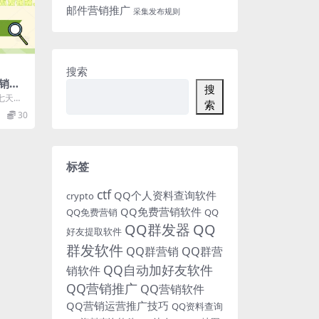
邮件营销推广
采集发布规则
搜索
销，
搜
量，
七天打
索
不发
店不用
30
.
标签
ctf
QQ个人资料查询软件
crypto
QQ免费营销软件
QQ免费营销
QQ
QQ群发器
QQ
好友提取软件
群发软件
QQ群营销
QQ群营
QQ自动加好友软件
销软件
QQ营销推广
QQ营销软件
QQ营销运营推广技巧
QQ资料查询