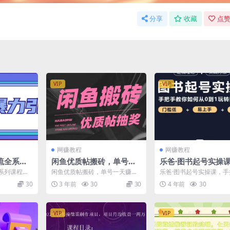
分享
收藏
点赞
VIP
VIP
网赚教程
网赚教程
流全系列
闲鱼优质帖搬砖，单号一
乐爸·图书起号实操
精准引流1
天赚个二三十没问题，多
把手教你如何从0-1
系列课程，
闲鱼优质帖搬砖，单号一天赚个
乐爸·图书起号实操课，
号多撸
书起号
0+粉丝 课程
二三十没问题，多号多撸 项目原
你如何从0-1玩转图书起号
30
3 年前
30
30
4 年前
30
理： 闲鱼搬砖项目 这...
内容： 怎么开通橱...
VIP
VIP