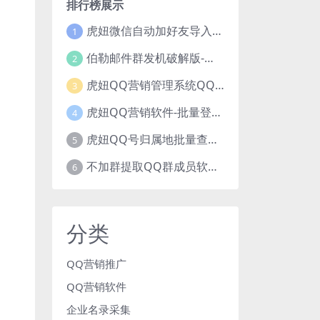
排行榜展示
虎妞微信自动加好友导入手机号码批量精准添加客户售营销软件微商工具
1
伯勒邮件群发机破解版-邮件群发，QQ邮件群发，邮件群发软件，伯乐邮件群发工具，邮件群发器
2
虎妞QQ营销管理系统QQ好友群发营销软件
3
虎妞QQ营销软件-批量登录QQ挂机-添加好友-自动加群-群发消息-临时会话
4
虎妞QQ号归属地批量查询指定QQ绑定的手机号软件
5
不加群提取QQ群成员软件QQ群成员提取qq号邮箱软件
6
分类
QQ营销推广
QQ营销软件
企业名录采集