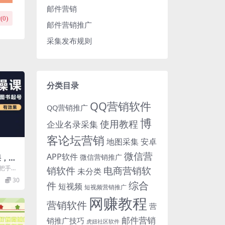
邮件营销
(
0
)
邮件营销推广
采集发布规则
分类目录
QQ营销软件
QQ营销推广
博
使用教程
企业名录采集
客论坛营销
地图采集
安卓
微信营
APP软件
微信营销推广
课，手
玩转图
销软件
手把手教
电商营销软
未分类
 课程
30
综合
件
短视频
短视频营销推广
网赚教程
营销软件
营
邮件营销
销推广技巧
虎妞社区软件