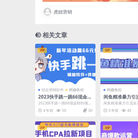
虎妞营销
相关文章
VIP
VIP
综合营销软件
网赚教程
网赚教程
2023快手跳一跳66现金秒
闲鱼精准暴力引
到项目安卓辅助脚本【软
课程，每天被动
2023快手跳一跳66现金秒到项目
闲鱼精准暴力引流全
件+全套教程视频】
00+粉丝
安卓辅助脚本【软件+全套教程视
每天被动精准引流10
4 年前
50
30
3 年前
43
频】 项目原理:...
目录： 第一课：闲...
VIP
VIP