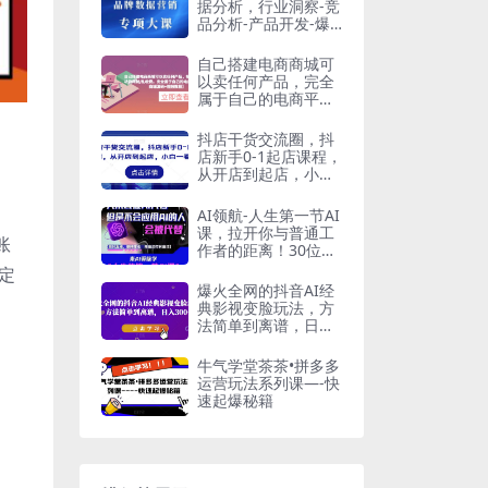
据分析，行业洞察-竞
品分析-产品开发-爆
品打造
自己搭建电商商城可
以卖任何产品，完全
属于自己的电商平台
【拼团商城源码+视
频教程】
抖店干货交流圈，抖
店新手0-1起店课程，
从开店到起店，小白
一看就懂
AI领航-人生第一节AI
课，拉开你与普通工
账
作者的距离！30位AI
领域极客，汇集1000
定
小时Al心得
爆火全网的抖音AI经
典影视变脸玩法，方
法简单到离谱，日入
300+【揭秘】
牛气学堂茶茶•拼多多
运营玩法系列课—-快
速起爆秘籍