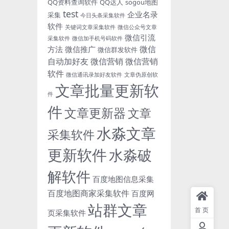
QQ资料查询软件
QQ达人
sogou地图
test
企业名录
采集
今日头条采集软件
软件
关键词文章采集软件
微信公众号文章
微信引流
采集软件
微信加手机号码软件
微信
方法
微信推广
微信群发软件
自动加好友
微信营销
微信营销
软件
微信通讯录加好友软件
文章伪原创软
文章批量更新软
件
件
文章更新器
文章
水淼文章
采集软件
更新软件
水淼破
解软件
百度地图信息采集
百度地图商家采集软件
百度网
站群文章
首页
页采集软件