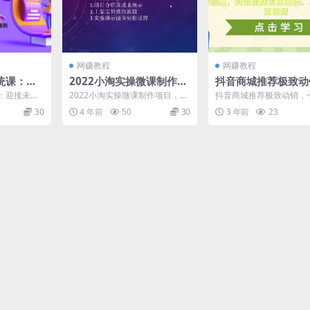
网赚教程
网赚教程
统课：迎
2022小淘实操微课制作项
抖音商城推荐极致动
期，拆解
目，项目月均收益一两万
七天打爆商城推荐流
：迎接未来1
2022小淘实操微课制作项目，项
抖音商城推荐极致动销，
实操案例
抖音小店不用直播、
0+爆款产品
目月均收益一两万 课程目录： 1.
爆商城推荐流量，抖音小
30
4 年前
50
30
3 年前
23
项目介绍及成果...
直播、不发视频、不囤货 ..
视频、不囤货