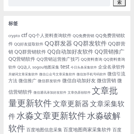
索
标签
ctf
QQ个人资料查询软件
QQ免费营销软
crypto
QQ免费营销
QQ群发器
QQ群发软件
QQ群营
件
QQ好友提取软件
QQ自动加好友软件
QQ营销推广
销
QQ群营销软件
QQ营销软件
QQ营销运营推广技巧
QQ资料查询
QQ资料查询
test
企业名录软件
软件
QQ达人
sogou地图采集
今日头条采集软件
微信引流
关键词文章采集软件
微信公众号文章采集软件
微信加手机号码软件
微信自动加好友
微信营销
微
方法
微信推广
微信群发软件
文章批
信营销软件
微信通讯录加好友软件
文章伪原创软件
量更新软件
文章更新器
文章采集软
水淼文章更新软件
水淼破解
件
软件
百度地图商家采集软件
百度地图信息采集
百度