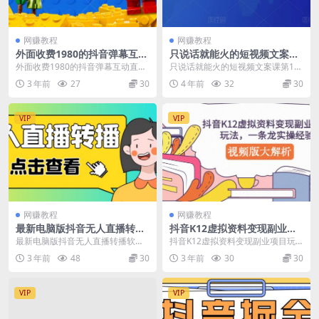
网赚教程
网赚教程
外面收费1980的抖音弹幕互动
只说话就能火的短视频文案课
直播最强弹珠，抖音报白，实
第19期，写出更优质更易于传
外面收费1980的抖音弹幕互动直播
只说话就能火的短视频文案课第19
时互动直播【软件+教程】
播的文案
最强弹珠，抖音报白，实时互动直
期，写出更优质更易于传播的文案
3 年前
27
30
4 年前
32
30
播【软件+教程】...
课程介绍： 课程...
VIP
VIP
网赚教程
网赚教程
最新电脑版抖音无人直播转播
抖音K12虚拟资料变现副业项
软件+无人直播源获取+直播间
目玩法，一条龙实操经验，视
最新电脑版抖音无人直播转播软件
抖音K12虚拟资料变现副业项目玩
商品实时获取【全套软件+详
频版大解析
+无人直播源获取+直播间商品实时
法，一条龙实操经验，视频版大解
3 年前
48
30
3 年前
30
30
细教程】
获取【全套软件+详...
析 今天分享的是在...
VIP
VIP