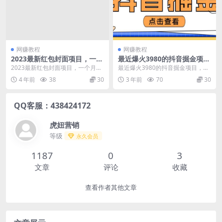
网赚教程
网赚教程
2023最新红包封面项目，一个
最近爆火3980的抖音掘金项
月涨粉10W，变现20W【视频
目，号称单设备一天100~200
2023最新红包封面项目，一个月涨
最近爆火3980的抖音掘金项目，号
+资料】搭配WeTool’
+【全套详细玩法教程】
粉10W，变现20W【视频+资料】
称单设备一天100~200+【全套详细
4 年前
38
30
3 年前
70
30
讲的是利用...
玩法教程...
QQ客服：438424172
虎妞营销
等级
永久会员
1187
0
3
文章
评论
收藏
查看作者其他文章