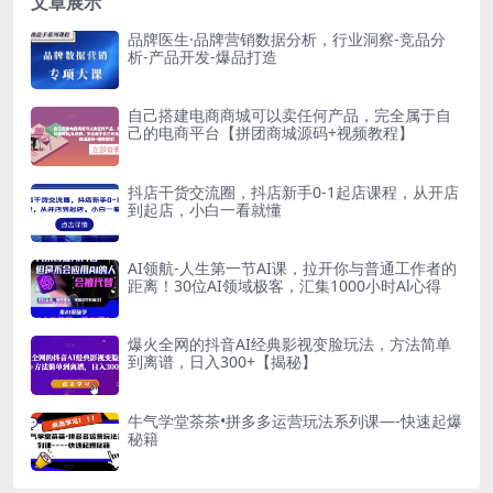
文章展示
品牌医生·品牌营销数据分析，行业洞察-竞品分
析-产品开发-爆品打造
自己搭建电商商城可以卖任何产品，完全属于自
己的电商平台【拼团商城源码+视频教程】
抖店干货交流圈，抖店新手0-1起店课程，从开店
到起店，小白一看就懂
AI领航-人生第一节AI课，拉开你与普通工作者的
距离！30位AI领域极客，汇集1000小时Al心得
爆火全网的抖音AI经典影视变脸玩法，方法简单
到离谱，日入300+【揭秘】
牛气学堂茶茶•拼多多运营玩法系列课—-快速起爆
秘籍