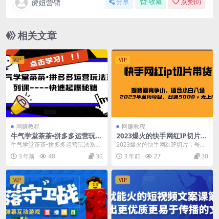
虎妞营销
分享
收藏
点赞(
0
)
相关文章
VIP
VIP
网赚教程
网赚教程
牛气学堂茶茶•拼多多运营玩法
2023爆火的快手网红IP切片，
系列课—-快速起爆秘籍
号称日佣5000＋的蓝海项目，
牛气学堂茶茶•拼多多运营玩法系列
2023爆火的快手网红IP切片，号称
二驴的独家授权
课—-快速起爆秘籍 课程内容： 1-...
日佣5000＋的蓝海项目，二驴的独
3 年前
48
30
3 年前
27
30
家授权 继...
VIP
VIP