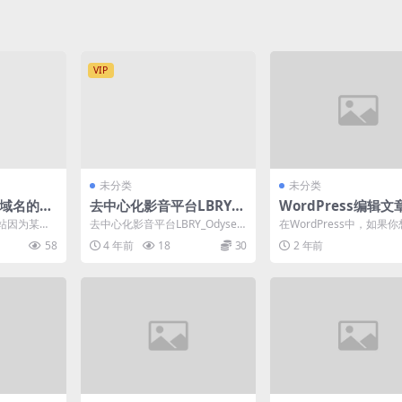
VIP
未分类
未分类
更换域名的几
去中心化影音平台LBRY_
WordPress编辑
据库替换
Odysee的赚钱方法–上传
候自动修改为当前时
站因为某些
去中心化影音平台LBRY_Odysee
在WordPress中，如果
视频，看视频赚钱的平台
名的更换。
的赚钱方法–上传视频，看视频赚
辑文章的时候自动将某个
58
4 年前
18
30
2 年前
不...
钱的平台 去...
（比如日期）修改为...