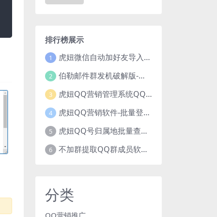
排行榜展示
虎妞微信自动加好友导入手机号码批量精准添加客户售营销软件微商工具
1
伯勒邮件群发机破解版-邮件群发，QQ邮件群发，邮件群发软件，伯乐邮件群发工具，邮件群发器
2
虎妞QQ营销管理系统QQ好友群发营销软件
3
虎妞QQ营销软件-批量登录QQ挂机-添加好友-自动加群-群发消息-临时会话
4
虎妞QQ号归属地批量查询指定QQ绑定的手机号软件
5
不加群提取QQ群成员软件QQ群成员提取qq号邮箱软件
6
分类
QQ营销推广