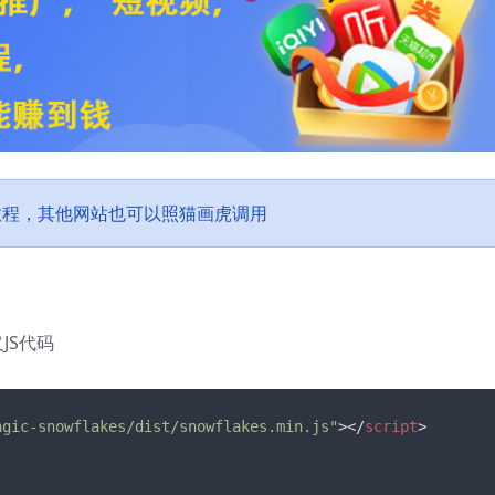
果教程，其他网站也可以照猫画虎调用
JS代码
agic-snowflakes/dist/snowflakes.min.js"
>
</
script
>