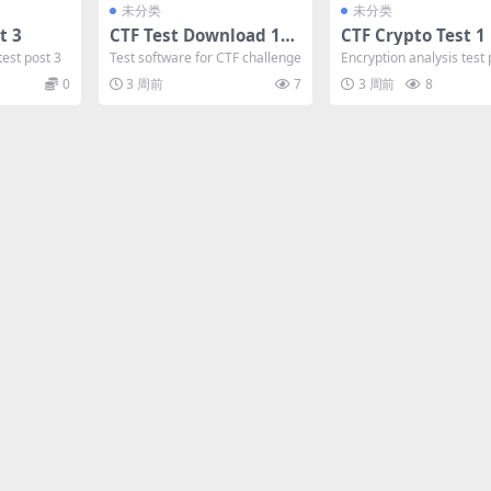
未分类
未分类
t 3
CTF Test Download 170
CTF Crypto Test 1
505
test post 3
Test software for CTF challenge
Encryption analysis test 
0
3 周前
7
3 周前
8