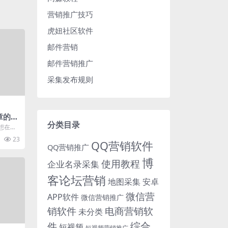
营销推广技巧
虎妞社区软件
邮件营销
邮件营销推广
采集发布规则
文章的时
分类目录
间
你想在编
字段
23
QQ营销软件
QQ营销推广
博
使用教程
企业名录采集
客论坛营销
地图采集
安卓
微信营
APP软件
微信营销推广
销软件
电商营销软
未分类
综合
件
短视频
短视频营销推广