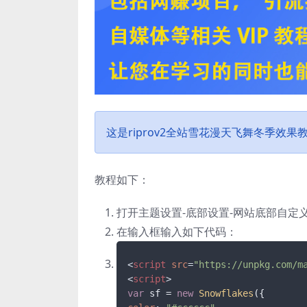
这是riprov2全站雪花漫天飞舞冬季效
教程如下：
打开主题设置-底部设置-网站底部自定义
在输入框输入如下代码：
<
script
src
=
"https://unpkg.com/m
<
script
>
var
 sf = 
new
Snowflakes