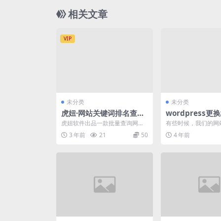
相关文章
VIP
未分类
未分类
虎妞·网站关键词排名查询
wordpress
器 v2.11.0.0 – 批量查询
种方法，推荐数
虎妞软件出品一款批量查询网址
有些时候，我们的网
网址是否收录、关键词排
的百度收录和关键词排名的工具
原因，不得不进行域
3 年前
21
50
4 年前
查询收录：批量查询多个...
但是，域名替换如果操作
名（支持多关键词）