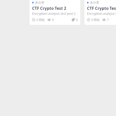
未分类
未分类
CTF Crypto Test 2
CTF Crypto Tes
Encryption analysis test post 2
Encryption analysis 
3 周前
9
0
3 周前
7