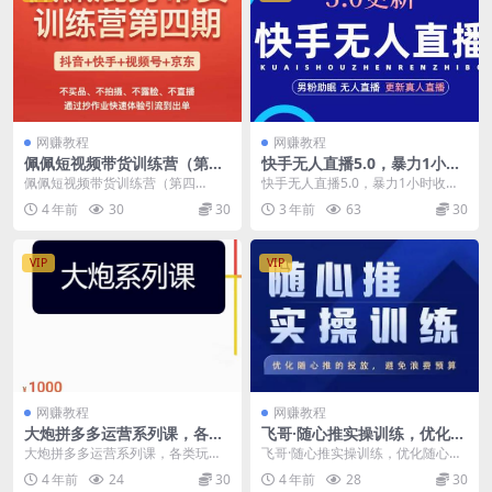
网赚教程
网赚教程
佩佩短视频带货训练营（第四
快手无人直播5.0，暴力1小时
期），不买品、不拍摄、不露
收益2000+丨更新真人直播玩
佩佩短视频带货训练营（第四
快手无人直播5.0，暴力1小时收益2
脸、不直播，通过抄作业快速
法
期），不买品、不拍摄、不露脸、
000+丨更新真人直播玩法 1：硬件
4 年前
30
30
3 年前
63
30
体验引流到出单
不直播，通过抄作业快速体...
设备 2...
VIP
VIP
网赚教程
网赚教程
大炮拼多多运营系列课，各类​
飞哥·随心推实操训练，优化随
玩法合集，拼多多运营玩法实
心推投放，避免浪费预算
大炮拼多多运营系列课，各类​玩法
飞哥·随心推实操训练，优化随心推
操
合集，拼多多运营玩法实操 课程目
投放，避免浪费预算 课程内容 教授
4 年前
24
30
4 年前
28
30
录： ocpx联...
随心推的投放方...