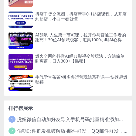
抖店干货交流圈，抖店新手0-1起店课程，从开店
到起店，小白一看就懂
AI领航-人生第一节AI课，拉开你与普通工作者的
距离！30位AI领域极客，汇集1000小时Al心得
爆火全网的抖音AI经典影视变脸玩法，方法简单
到离谱，日入300+【揭秘】
牛气学堂茶茶•拼多多运营玩法系列课—-快速起爆
秘籍
排行榜展示
虎妞微信自动加好友导入手机号码批量精准添加客户售营销软件微商工具
1
伯勒邮件群发机破解版-邮件群发，QQ邮件群发，邮件群发软件，伯乐邮件群发工具，邮件群发器
2