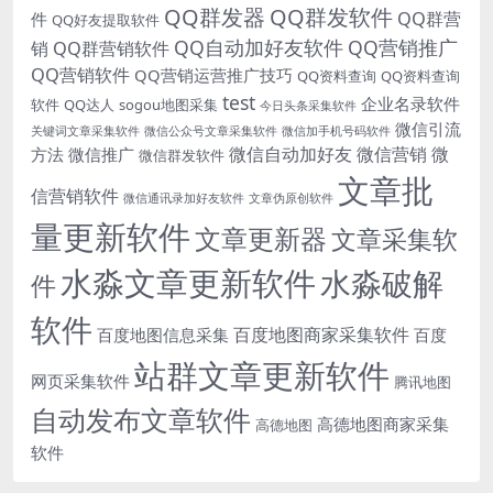
QQ群发器
QQ群发软件
QQ群营
件
QQ好友提取软件
QQ自动加好友软件
QQ营销推广
销
QQ群营销软件
QQ营销软件
QQ营销运营推广技巧
QQ资料查询
QQ资料查询
test
企业名录软件
软件
QQ达人
sogou地图采集
今日头条采集软件
微信引流
关键词文章采集软件
微信公众号文章采集软件
微信加手机号码软件
微信自动加好友
微信营销
微
方法
微信推广
微信群发软件
文章批
信营销软件
微信通讯录加好友软件
文章伪原创软件
量更新软件
文章更新器
文章采集软
水淼文章更新软件
水淼破解
件
软件
百度地图商家采集软件
百度地图信息采集
百度
站群文章更新软件
网页采集软件
腾讯地图
自动发布文章软件
高德地图商家采集
高德地图
软件