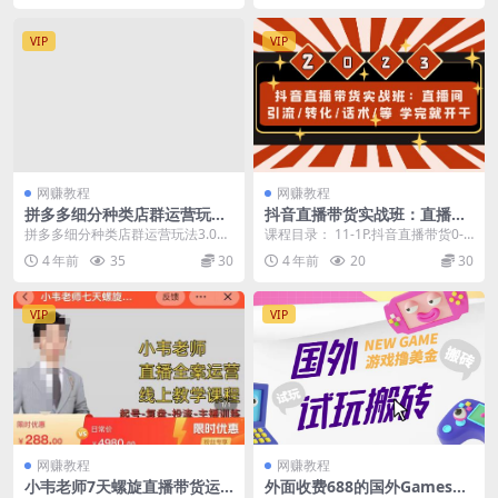
VIP
VIP
网赚教程
网赚教程
拼多多细分种类店群运营玩法
抖音直播带货实战班：直播间
3.0，11月最新玩法，小白也
引流/转化/话术/等 学完就开
拼多多细分种类店群运营玩法3.0，
课程目录： 11-1P.抖音直播带货0-1
可以操作
干
11月最新玩法，小白也可以操作 拼
思路 .mp4 21-2P.构建抖音基...
4 年前
35
30
4 年前
20
30
多多暴力细分...
VIP
VIP
网赚教程
网赚教程
小韦老师7天螺‮直旋‬播带货运
外面收费688的国外GamesRe