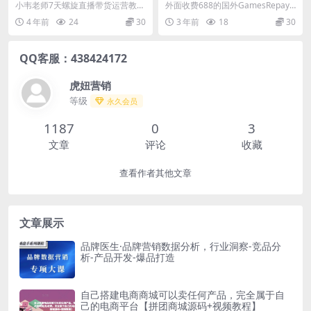
营教‮细学‬节版，7天螺旋正‮自
pay游戏试玩搬砖项目，手动
小韦老师7天螺‮直旋‬播带货运营教‮细
外面收费688的国外GamesRepay
价‬然流起号
玩游戏，一个月收入八九千
学‬节版，7天螺旋正‮自价‬然流起号 7
游戏试玩搬砖项目，手动玩游戏，
4 年前
24
30
3 年前
18
30
【详细玩法教程】
天...
一个月收入...
QQ客服：438424172
虎妞营销
等级
永久会员
1187
0
3
文章
评论
收藏
查看作者其他文章
文章展示
品牌医生·品牌营销数据分析，行业洞察-竞品分
析-产品开发-爆品打造
自己搭建电商商城可以卖任何产品，完全属于自
己的电商平台【拼团商城源码+视频教程】