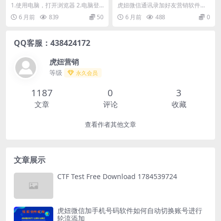
的开启
自动备注【手机号/日期/名
1.使用电脑，打开浏览器 2.电脑登
虎妞微信通讯录加好友营销软件是
字】
录mail.126.com，进入设置>...
一款通过微信电脑版进行添加手机
6 月前
839
50
6 月前
488
0
号，qq号，微信号的...
QQ客服：438424172
虎妞营销
等级
永久会员
1187
0
3
文章
评论
收藏
查看作者其他文章
文章展示
CTF Test Free Download 1784539724
虎妞微信加手机号码软件如何自动切换账号进行
轮流添加