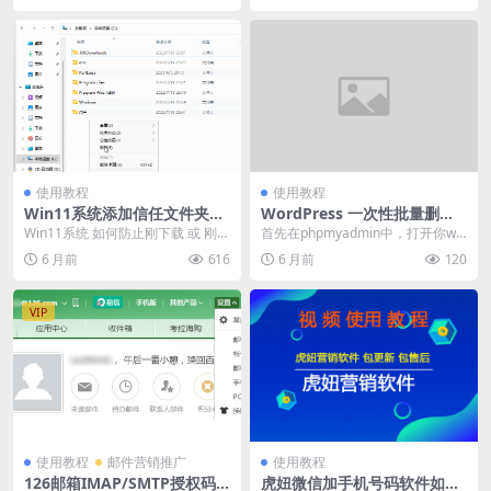
使用教程
使用教程
Win11系统添加信任文件夹
WordPress 一次性批量删除
（防止软件被Windows Defe
所有文章
Win11系统 如何防止刚下载 或 刚安
首先在phpmyadmin中，打开你wo
nder自动删除）
装的软件，就被系统自带的防病毒
rdpress的数据库，点击SQL选
6 月前
616
6 月前
120
软件【Wi...
项，...
VIP
使用教程
邮件营销推广
使用教程
126邮箱IMAP/SMTP授权码
虎妞微信加手机号码软件如何