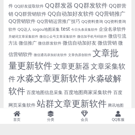
QQ群发器
QQ群发软件
QQ群营
件
QQ好友提取软件
QQ自动加好友软件
QQ营销推广
销
QQ群营销软件
QQ营销软件
QQ营销运营推广技巧
QQ资料查询
QQ资料查询
test
企业名录软件
软件
QQ达人
sogou地图采集
今日头条采集软件
微信引流
关键词文章采集软件
微信公众号文章采集软件
微信加手机号码软件
微信自动加好友
微信营销
微
方法
微信推广
微信群发软件
文章批
信营销软件
微信通讯录加好友软件
文章伪原创软件
量更新软件
文章更新器
文章采集软
水淼文章更新软件
水淼破解
件
软件
百度地图商家采集软件
百度地图信息采集
百度
站群文章更新软件
网页采集软件
腾讯地图
自动发布文章软件
高德地图商家采集
高德地图
首页
分类
会员
QQ客服
软件