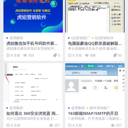
使用教程
QQ营销推广
QQ营销软件
虎妞微信加手机号码软件新好
电脑版豪迪QQ群发器破解版
友通过后自动拉对方入群
注册机QQ群发软件
虎妞微信通讯录加好友营销软件是
单台电脑购买后永久使用 豪迪群发
一款通过微信电脑版进行添加手机
器是一款能够针对微信好友、微信
6 月前
303
0
6 月前
888
50
号，qq号，微信号的...
群聊、QQ好友、Q...
使用教程
使用教程
邮件营销推广
如何退出 360安全浏览器 阅读
163邮箱IMAP/SMTP的开启
模式
为什么我用的360安全浏览器 打开
1.使用电脑，打开浏览器 2.电脑登
网页无法点击网站链接了？很可能
录 mail.163.com，点击设置>...
6 月前
251
6 月前
237
是360安全浏览...