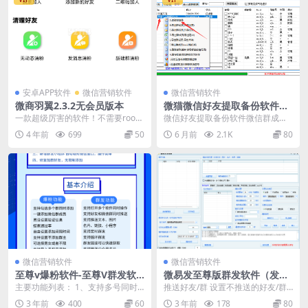
安卓APP软件
微信营销软件
微信营销软件
微商羽翼2.3.2无会员版本
微猫微信好友提取备份软件微
信群成员提取软件
一款超级厉害的软件！不需要roo
微信好友提取备份软件微信群成员
t，不带任何插件。 可以批量清理微
提取软件 功能亮点：5.5.1版本可以
4 年前
699
50
6 月前
2.1K
80
信群聊、未读消...
实时获取新进...
微信营销软件
微信营销软件
至尊v爆粉软件-至尊V群发软
微易发至尊版群发软件（发名
件-电脑版微信多开群发软件-P
片，自动拉群，自动进群，发
主要功能列表： 1、支持多号同时
推送好友/群 设置不推送的好友/群
C端微信自动进群
收藏）
爆粉； 2、支持爆粉筛选男女； 3、
推送文本/图片/名片/视频/链接 每个
3 年前
400
60
3 年前
178
80
支持爆粉招呼...
账号推...