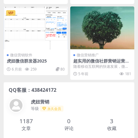
VIP
微信营销软件
微信营销推广
虎妞微信群发器2025
超实用的微信社群营销运营推
广技巧！
随着移动互联网的快速发展，微信
6 月前
259
80
的普及率越来越高，简单容易上
5 年前
181
手。微信营销是网络营销...
QQ客服：438424172
虎妞营销
等级
永久会员
1187
0
3
文章
评论
收藏