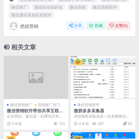
微信推广
微信自动加好友
微信营销
微信营销软件
微信通讯录加好友软件
虎妞营销
分享
收藏
点赞(
0
)
相关文章
VIP
微信营销推广
营销推广技巧
微信营销软件
微信营销软件带你共享互联网
微群多多采集器
趋势红利
众所周知，微信是一款腾讯开发的
虎妞微群采集器是一款免费微信群
通讯APP，自电子支付功能普及以
采集软件，软件采集贴吧分享出来
5 年前
155
4 年前
687
80
来，微信的使用率更...
的群二维码，对指定贴...
VIP
VIP