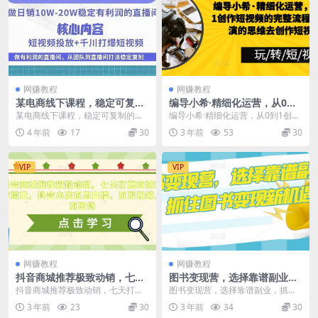
网赚教程
网赚教程
某电商线下课程，稳定可复制
编导小希·精细化运营，从0到1
的单品矩阵日不落，做一个不
创作短视频的完整流程，用导
某电商线下课程，稳定可复制的单
编导小希·精细化运营，从0到1创作
吃主播的单品直播间
演的思维去创作短视频
品矩阵日不落，做一个不吃主播的
短视频的完整流程，用导演的思维
4 年前
17
30
3 年前
53
30
单品直播间 如何做一...
去创作短视频 课...
VIP
VIP
网赚教程
网赚教程
抖音商城推荐极致动销，七天
图书变现营，选择靠谱副业，
打爆商城推荐流量，抖音小店
抓住图书变现新机遇
抖音商城推荐极致动销，七天打爆
图书变现营，选择靠谱副业，抓住
不用直播、不发视频、不囤货
商城推荐流量，抖音小店不用直
图书变现新机遇 课程目录： 01-图
3 年前
23
30
3 年前
34
30
播、不发视频、不囤货 ...
书变现营-大叔...