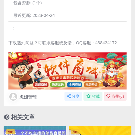
包含资源:
(1个)
最近更新:
2023-04-24
:
下载遇到问题？可联系客服或反馈，QQ客服：438424172
虎妞营销
分享
收藏
点赞(
0
)
相关文章
VIP
VIP