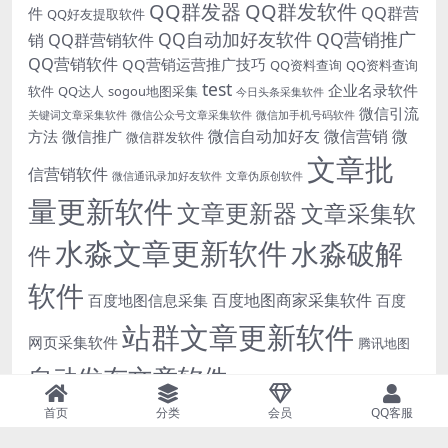
QQ群发器
QQ群发软件
QQ群营
件
QQ好友提取软件
QQ自动加好友软件
QQ营销推广
销
QQ群营销软件
QQ营销软件
QQ营销运营推广技巧
QQ资料查询
QQ资料查询
test
企业名录软件
软件
QQ达人
sogou地图采集
今日头条采集软件
微信引流
关键词文章采集软件
微信公众号文章采集软件
微信加手机号码软件
微信自动加好友
微信营销
微
方法
微信推广
微信群发软件
文章批
信营销软件
微信通讯录加好友软件
文章伪原创软件
量更新软件
文章更新器
文章采集软
水淼文章更新软件
水淼破解
件
软件
百度地图商家采集软件
百度地图信息采集
百度
站群文章更新软件
网页采集软件
腾讯地图
自动发布文章软件
高德地图商家采集
高德地图
软件
首页
分类
会员
QQ客服