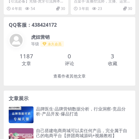
本【永久脚本+详细教程】
营、老板课、商城课，一套课
【引流必备】光猫-虎牙引流脚本
点金手·直播控流师，主播、运营、
让你全看懂
【永久脚本+详细教程】 光猫虎牙
老板课、商城课，一套课让你全看
4 年前
54
30
3 年前
23
30
手机脚本引流： 光...
懂 学习大纲 1....
QQ客服：438424172
虎妞营销
等级
永久会员
1187
0
3
文章
评论
收藏
查看作者其他文章
文章展示
品牌医生·品牌营销数据分析，行业洞察-竞品分
析-产品开发-爆品打造
自己搭建电商商城可以卖任何产品，完全属于自
己的电商平台【拼团商城源码+视频教程】