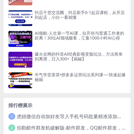
抖店干货交流圈，抖店新手0-1起店课程，从开店
到起店，小白一看就懂
AI领航-人生第一节AI课，拉开你与普通工作者的
距离！30位AI领域极客，汇集1000小时Al心得
爆火全网的抖音AI经典影视变脸玩法，方法简单
到离谱，日入300+【揭秘】
牛气学堂茶茶•拼多多运营玩法系列课—-快速起爆
秘籍
排行榜展示
虎妞微信自动加好友导入手机号码批量精准添加客户售营销软件微商工具
1
伯勒邮件群发机破解版-邮件群发，QQ邮件群发，邮件群发软件，伯乐邮件群发工具，邮件群发器
2