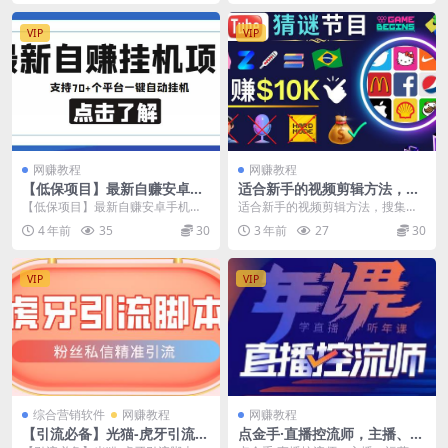
VIP
VIP
网赚教程
网赚教程
【低保项目】最新自赚安卓手
适合新手的视频剪辑方法，搜
机阅读挂机项目，支持70+个
集图片制作猜谜游戏Youtube
【低保项目】最新自赚安卓手机阅
适合新手的视频剪辑方法，搜集图
平台，一键自动挂机
视频月入过万美元
读挂机项目，支持70+个平台，一
片制作猜谜游戏Youtube视频月入
4 年前
35
30
3 年前
27
30
键自动挂机 自赚免...
过万美元 制作...
VIP
VIP
综合营销软件
网赚教程
网赚教程
【引流必备】光猫-虎牙引流脚
点金手·直播控流师，主播、运