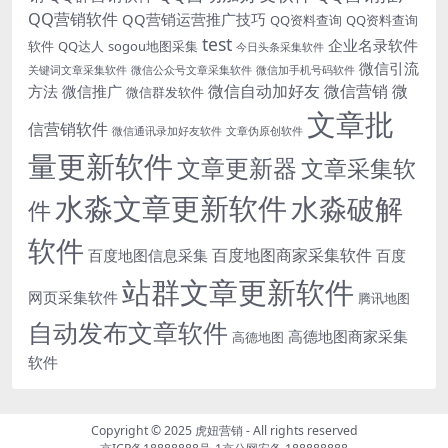
QQ营销软件
QQ营销运营推广技巧
QQ资料查询
QQ资料查询
test
企业名录软件
软件
QQ达人
sogou地图采集
今日头条采集软件
微信引流
关键词文章采集软件
微信公众号文章采集软件
微信加手机号码软件
微信自动加好友
微信营销
微
方法
微信推广
微信群发软件
文章批
信营销软件
微信通讯录加好友软件
文章伪原创软件
量更新软件
文章更新器
文章采集软
水淼文章更新软件
水淼破解
件
软件
百度地图商家采集软件
百度地图信息采集
百度
站群文章更新软件
网页采集软件
腾讯地图
自动发布文章软件
高德地图商家采集
高德地图
软件
Copyright © 2025
虎妞营销
- All rights reserved