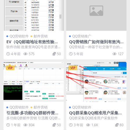
QQ营销软件
邮件营销
QQ营销推广
EV（QQ邮箱地址有效性验
QQ营销推广如何做到有效沟
证）1.4
通非常重要
软件功能 批量查询QQ号是否开通
QQ营销是一种基于社交微平台的营
了QQ邮箱，批量验证QQ邮箱是否
销方式，QQ的沟通属于软性营销方
4 年前
575
50
5 年前
127
开通，QQ邮箱地...
式的一种，在QQ...
VIP
VIP
QQ营销软件
邮件营销
QQ营销软件
引流圈-多功能QQ群邮件营销
QQ群采集QQ精准用户采集软
工具箱v7.0高级版
件不加群提取群成员软件
多功能Q群邮件营销 引流圈 QQ群
QQ群采集QQ精准用户采集软件
监控 邮件群发 空间监控 拉群导出
1 年前
804
50
3 年前
1.6K
80