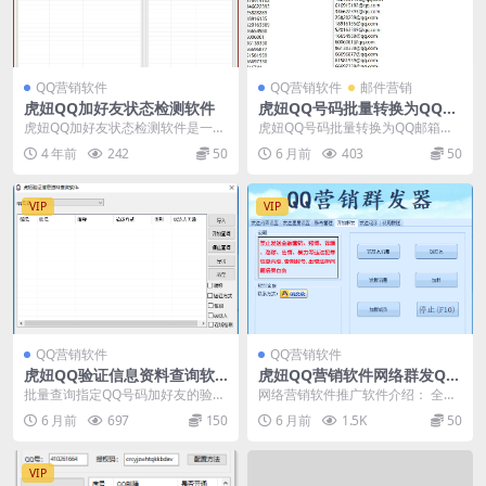
QQ营销软件
QQ营销软件
邮件营销
虎妞QQ加好友状态检测软件
虎妞QQ号码批量转换为QQ邮
箱格式软件
虎妞QQ加好友状态检测软件是一款
虎妞QQ号码批量转换为QQ邮箱格
批量检测QQ是否可以直接加为好友
式软件
4 年前
242
50
6 月前
403
50
的软件，检测状态...
VIP
VIP
QQ营销软件
QQ营销软件
虎妞QQ验证信息资料查询软
虎妞QQ营销软件网络群发QQ
件QQ达人天数性别验证方式
营销软件推广（qq营销辅助软
批量查询指定QQ号码加好友的验证
网络营销软件推广软件介绍： 全自
件QQ群发器）
方式–QQ号码的性别 批量查询指定
动群发QQ好友消息。 全自动群发Q
6 月前
697
150
6 月前
1.5K
50
Q...
Q群消息。 发...
VIP