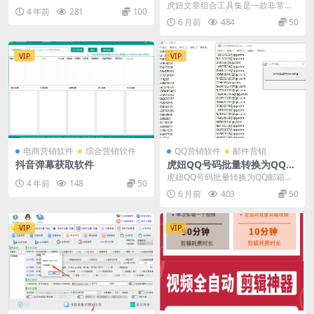
SEO伪原创文章专用软件
虎妞文章组合工具集是一款非常好
4 年前
281
100
用的集合多个功能于一身的原创文
6 月前
484
50
章生成软件，通过虎妞...
VIP
VIP
电商营销软件
综合营销软件
QQ营销软件
邮件营销
抖音弹幕获取软件
虎妞QQ号码批量转换为QQ邮
箱格式软件
虎妞QQ号码批量转换为QQ邮箱格
4 年前
148
50
式软件
6 月前
403
50
VIP
VIP