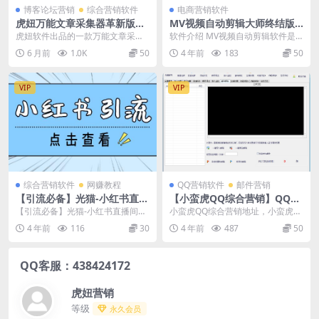
博客论坛营销
综合营销软件
电商营销软件
虎妞万能文章采集器革新版采
MV视频自动剪辑大师终结版-
集列表栏目页文章今日头条指
原包没加壳加密，可以无限转
虎妞软件出品的一款万能文章采集
软件介绍 MV视频自动剪辑软件是
定关键词采集
卖
软件，可以只需输入关键字就能采
一款剪辑神器，能够自动添加背景
6 月前
1.0K
50
4 年前
183
50
集各种网页和新闻，还...
音乐、歌词批量重命...
VIP
VIP
综合营销软件
网赚教程
QQ营销软件
邮件营销
【引流必备】光猫-小红书直播
【小蛮虎QQ综合营销】QQ全
间引流【永久脚本+详细教
能多功能采集群，加好友软件
【引流必备】光猫-小红书直播间引
小蛮虎QQ综合营销地址，小蛮虎Q
程】
多功能邮件监控
流【永久脚本+详细教程】 光猫小
Q综合营销教程，小蛮虎QQ综合营
4 年前
116
30
4 年前
487
50
红书手机引流： ...
销好用么，小蛮虎...
QQ客服：438424172
虎妞营销
等级
永久会员