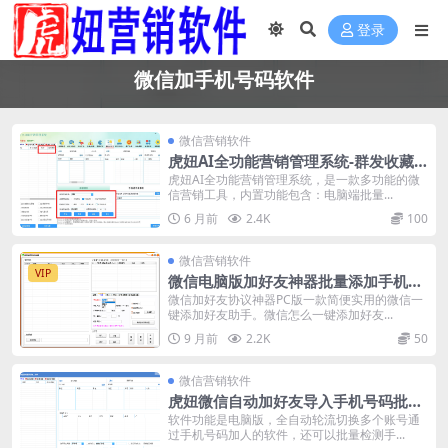
登录
微信加手机号码软件
微信营销软件
虎妞AI全功能营销管理系统-群发收藏-
群爆粉软件-微信加手机号码软件-推广
虎妞AI全功能营销管理系统，是一款多功能的微
信营销工具，内置功能包含：电脑端批量...
小程序
6 月前
2.4K
100
微信营销软件
VIP
微信电脑版加好友神器批量添加手机号
码通讯录协议加人软件(电脑版微信添加
微信加好友协议神器PC版一款简便实用的微信一
键添加好友助手。微信怎么一键添加好友...
手机号码，QQ号，微信号，wxid)
9 月前
2.2K
50
微信营销软件
虎妞微信自动加好友导入手机号码批量
精准添加客户售营销软件微商工具
软件功能是电脑版，全自动轮流切换多个账号通
过手机号码加人的软件，还可以批量检测手...