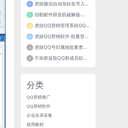
虎妞微信自动加好友导入手机号码批量精准添加客户售营销软件微商工具
1
伯勒邮件群发机破解版-邮件群发，QQ邮件群发，邮件群发软件，伯乐邮件群发工具，邮件群发器
2
虎妞QQ营销管理系统QQ好友群发营销软件
3
虎妞QQ营销软件-批量登录QQ挂机-添加好友-自动加群-群发消息-临时会话
4
虎妞QQ号归属地批量查询指定QQ绑定的手机号软件
5
不加群提取QQ群成员软件QQ群成员提取qq号邮箱软件
6
分类
QQ营销推广
QQ营销软件
企业名录采集
使用教程