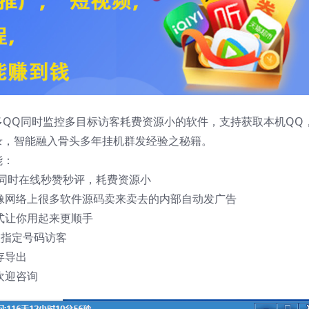
多QQ同时监控多目标访客耗费资源小的软件，支持获取本机QQ
录，智能融入骨头多年挂机群发经验之秘籍。
能：
Q同时在线秒赞秒评，耗费资源小
不像网络上很多软件源码卖来卖去的内部自动发广告
式让你用起来更顺手
取指定号码访客
存导出
欢迎咨询