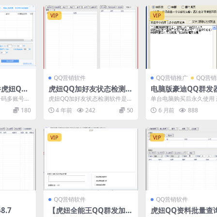
VIP
VIP
QQ营销软件
QQ营销推广
QQ营
虎妞QQ
虎妞QQ加好友状态检测软
电脑版豪迪QQ群发
件
件
版注册机QQ群发软
号码多账号轮
虎妞QQ加好友状态检测软件是一
单台电脑购买后永久使用
量导入指定
款批量检测QQ是否可以直接加为
发器是一款能够针对微信
180
4 年前
242
50
6 月前
888
..
好友的软件，检测状态...
微信群聊、QQ好友、Q...
VIP
VIP
QQ营销软件
QQ营销软件
.7
【虎妞全能王QQ群发加人
虎妞QQ资料批量查