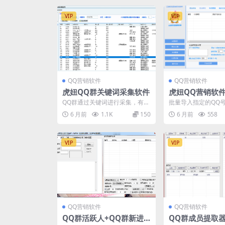
VIP
VIP
QQ营销软件
QQ营销软件
虎妞QQ群关键词采集软件
虎妞QQ营销软件
批量添加好友软
QQ群通过关键词进行采集，有两
批量导入指定的QQ
个采集的通道，可以自定义选
流添加QQ好友。 批
6 月前
1.1K
150
6 月前
558
择。 可采集/QQ群号/...
的QQ群号多账号轮流.
VIP
VIP
QQ营销软件
QQ营销软件
QQ群活跃人+QQ群新进
QQ群成员提取器8