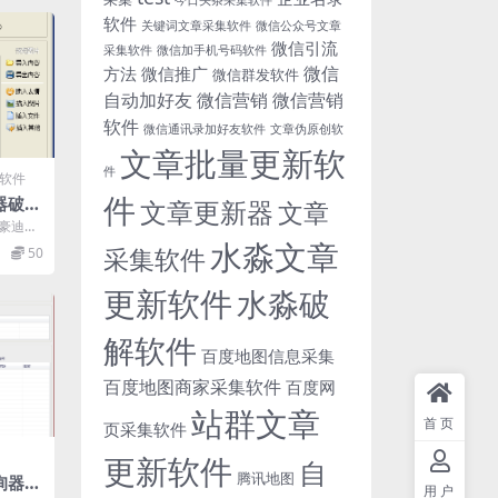
软件
关键词文章采集软件
微信公众号文章
微信引流
采集软件
微信加手机号码软件
微信
方法
微信推广
微信群发软件
自动加好友
微信营销
微信营销
软件
微信通讯录加好友软件
文章伪原创软
文章批量更新软
件
销软件
件
器破解
文章更新器
文章
件
 豪迪群
好友、
水淼文章
采集软件
50
更新软件
水淼破
解软件
百度地图信息采集
百度地图商家采集软件
百度网
站群文章
首页
页采集软件
更新软件
自
腾讯地图
询器下
用户