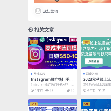
虎妞营销
相关文章
VIP
VIP
网赚教程
网赚教程
Instagram推广热门手机
2023秋秋线上
APP，通过Sweatcoin In
7.0：包含暴力引
Instagram推广热门手机APP，
2023秋秋线上流量密
fluencer Program赚
+中小卖家流量
通过Sweatcoin Influence...
含暴力引流10W+中
4 年前
29
30
4 年前
31
破局技巧等等 ...
钱，日赚50-100美元
等
VIP
VIP