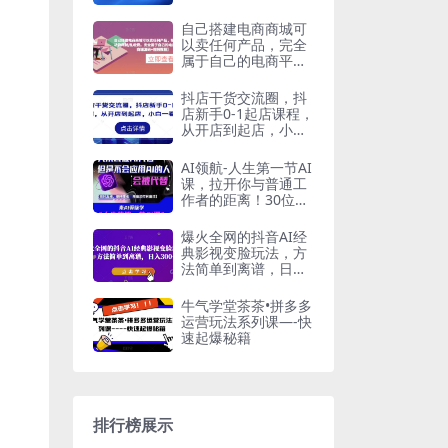
品打造
自己搭建电商商城可
以卖任何产品，完全
属于自己的电商平台
【拼团商城源码+视
频教程】
抖店干货交流圈，抖
店新手0-1起店课程，
从开店到起店，小白
一看就懂
AI领航-人生第一节AI
课，拉开你与普通工
作者的距离！30位AI
领域极客，汇集1000
小时Al心得
爆火全网的抖音AI经
典影视变脸玩法，方
法简单到离谱，日入
300+【揭秘】
牛气学堂茶茶•拼多多
运营玩法系列课—-快
速起爆秘籍
排行榜展示