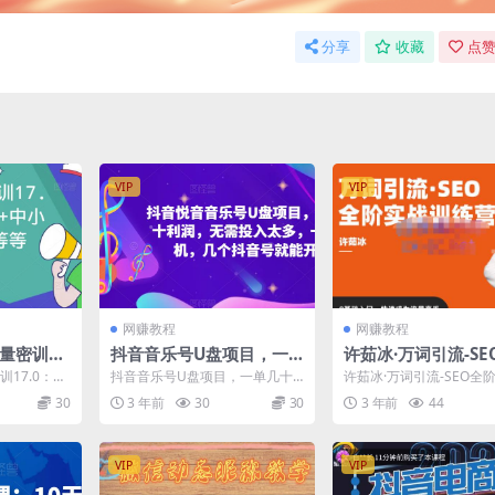
分享
收藏
点赞
VIP
VIP
网赚教程
网赚教程
流量密训1
抖音音乐号U盘项目，一
许茹冰·万词引流-SE
流10W
单几十利润，无需投入太
实战训练营，0基础
训17.0：包
抖音音乐号U盘项目，一单几十
许茹冰·万词引流-SEO全
破局技巧等
多，一台手机，几个抖音
快速成为流量高手
小卖家流量
利润，无需投入太多，一台手
练营，0基础入门，快速
30
3 年前
30
30
3 年前
44
机，几个抖音号就能开始 抖...
高手 课程介绍：...
号就能开始
VIP
VIP