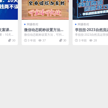
网赚教程
网赚教程
文案课：1
微信动态昵称设置方法，
李扭扭·2023自然
粉，卖货赚
可抖音直播引流，日赚上
巧，纯自然流不亏品
课：10天涨
微信动态昵称设置方法，可抖音
李扭扭·2023自然流运营
百【详细视频教程+素材】
直播间，实战直播带
两不误 课程
直播引流，日赚上百【详细视频
自然流不亏品起盘直播间
30
3 年前
37
30
3 年前
28
教程+素材】 可直播素材...
直播带货课（视频课...
（视频课+话术文档