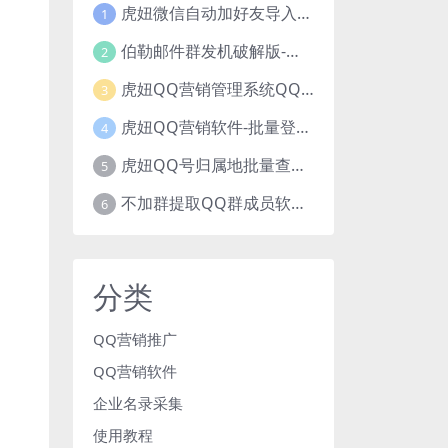
虎妞微信自动加好友导入手机号码批量精准添加客户售营销软件微商工具
1
伯勒邮件群发机破解版-邮件群发，QQ邮件群发，邮件群发软件，伯乐邮件群发工具，邮件群发器
2
虎妞QQ营销管理系统QQ好友群发营销软件
3
虎妞QQ营销软件-批量登录QQ挂机-添加好友-自动加群-群发消息-临时会话
4
虎妞QQ号归属地批量查询指定QQ绑定的手机号软件
5
不加群提取QQ群成员软件QQ群成员提取qq号邮箱软件
6
分类
QQ营销推广
QQ营销软件
企业名录采集
使用教程