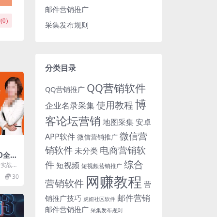
邮件营销推广
(
0
)
采集发布规则
分类目录
QQ营销软件
QQ营销推广
博
使用教程
企业名录采集
客论坛营销
地图采集
安卓
微信营
APP软件
微信营销推广
销软件
电商营销软
未分类
O全阶
综合
件
入门，
短视频
阶实战训
短视频营销推广
成为流量
网赚教程
30
营销软件
营
邮件营销
销推广技巧
虎妞社区软件
邮件营销推广
采集发布规则