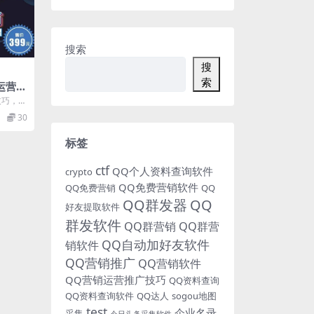
搜索
搜
索
流运营技
起盘
技巧，纯
货课
，实战
30
）
标签
ctf
QQ个人资料查询软件
crypto
QQ免费营销软件
QQ免费营销
QQ
QQ群发器
QQ
好友提取软件
群发软件
QQ群营销
QQ群营
QQ自动加好友软件
销软件
QQ营销推广
QQ营销软件
QQ营销运营推广技巧
QQ资料查询
QQ资料查询软件
QQ达人
sogou地图
test
企业名录
采集
今日头条采集软件