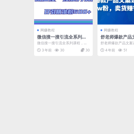
网赚教程
网赚教程
微信搜一搜引流全系列课
舒老师爆款产品
程，日引精准粉500+（8
0天涨粉1.5w
微信搜一搜引流全系列课程，日
舒老师爆款产品文案
节课）
钱两不误
引精准粉500+（8节课） 课程目
粉1.5w粉，卖货赚钱
3 年前
30
30
4 年前
51
录： 第一课：微信...
目录 1第一单元...