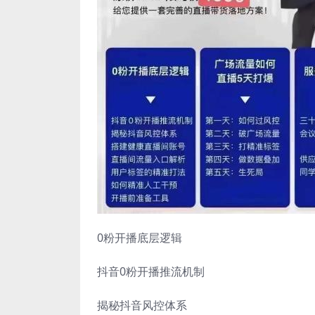
0粉开播底层逻辑
抖音0粉开播推流机制
揭秘抖音风控体系