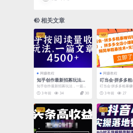
相关文章
VIP
VIP
网赚教程
网赚教程
知乎创作最新招募玩法，
叮当会·拼多多
一篇文章最高4500【详细
训营（11-19期
知乎创作最新招募玩法，一篇文
叮当会·拼多多粗暴
玩法教程】
多全店小爆款群
章最高4500【详细玩法教程】 知
（11-19期），拼
3 年前
34
30
3 年前
27
乎伪原创营销玩法，...
款群+拼多多视频简单.
频简单粗暴技术
群等
VIP
VIP