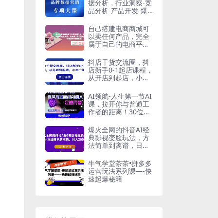
据分析，行业洞察-竞
品分析-产品开发-爆
品打造
自己搭建电商商城可
以卖任何产品，完全
属于自己的电商平台
【拼团商城源码+视
频教程】
抖店干货交流圈，抖
店新手0-1起店课程，
从开店到起店，小白
一看就懂
AI领航-人生第一节AI
课，拉开你与普通工
作者的距离！30位AI
领域极客，汇集1000
小时Al心得
爆火全网的抖音AI经
典影视变脸玩法，方
法简单到离谱，日入
300+【揭秘】
牛气学堂茶茶•拼多多
运营玩法系列课—-快
速起爆秘籍