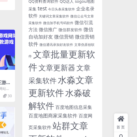
QQ资料查询软件
QQ达人
sogou地图
test
企业名录
采集
今日头条采集软件
软件
关键词文章采集软件
微信公众号文章
微信引流
采集软件
微信加手机号码软件
微信
方法
微信推广
微信群发软件
自动加好友
微信营销
微信营销
软件
微信通讯录加好友软件
文章伪原创软
文章批量更新软
件
件
文章更新器
文章
水淼文章
采集软件
王游戏
00
戏网站搭
更新软件
水淼破
】
【源码
30
解软件
百度地图信息采集
百度地图商家采集软件
百度网
站群文章
页采集软件
首页