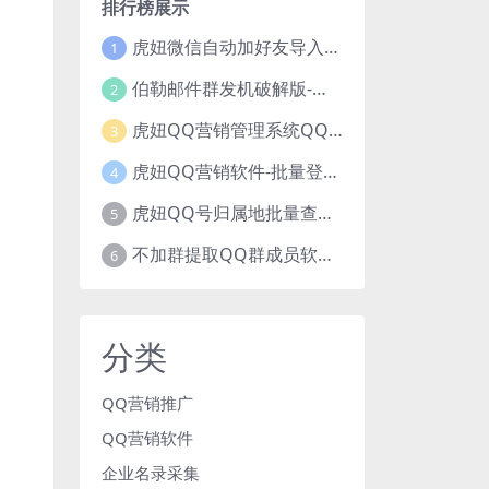
排行榜展示
虎妞微信自动加好友导入手机号码批量精准添加客户售营销软件微商工具
1
伯勒邮件群发机破解版-邮件群发，QQ邮件群发，邮件群发软件，伯乐邮件群发工具，邮件群发器
2
虎妞QQ营销管理系统QQ好友群发营销软件
3
虎妞QQ营销软件-批量登录QQ挂机-添加好友-自动加群-群发消息-临时会话
4
虎妞QQ号归属地批量查询指定QQ绑定的手机号软件
5
不加群提取QQ群成员软件QQ群成员提取qq号邮箱软件
6
分类
QQ营销推广
QQ营销软件
企业名录采集