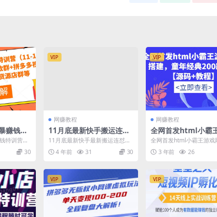
VIP
VIP
网赚教程
网赚教程
粗暴赚钱特
11月底最新快手搬运连怼
全网首发html小霸
），拼多
技术，百分之百同框可加
网站搭建，童年经典2
赚钱特训营
11月底最新快手最新搬运连怼技
全网首发html小霸王游
+拼多多视
热
款游戏【源码+教程
多多全店小爆
术，百分之百同框可加热 声明：
建，童年经典200款游戏
30
4 年前
31
30
3 年前
26
..
所有的搬运技术和黑科...
+教程】 全网首发...
+无货源店
VIP
VIP