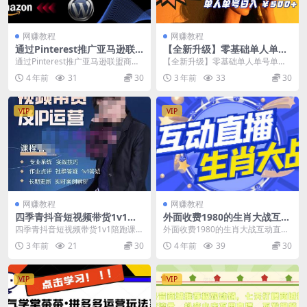
网赚教程
网赚教程
通过Pinterest推广亚马逊联
【全新升级】零基础单人单号
盟商品，日赚100美元以上–个
单晚500+，不说话，不露脸，
通过Pinterest推广亚马逊联盟商
【全新升级】零基础单人单号单晚5
人博客赚钱途径
4月最新超皮实快手无人直播
品，日赚100美元以上–个人博客赚
00+，不说话，不露脸，4月最新超
4 年前
31
30
3 年前
33
30
钱途径 ...
皮实快手无人直...
VIP
VIP
网赚教程
网赚教程
四季青抖音短视频带货1v1陪
外面收费1980的生肖大战互动
跑课，从定位到起号再到变
直播，支持抖音【全套脚本
四季青抖音短视频带货1v1陪跑课，
外面收费1980的生肖大战互动直
现，打造一个高商业价值的账
+详细教程】
从定位到起号再到变现，打造一个
播，支持抖音【全套脚本+详细教
3 年前
21
30
4 年前
39
30
号
高商业价值的账号...
程】 市面上最新的...
VIP
VIP