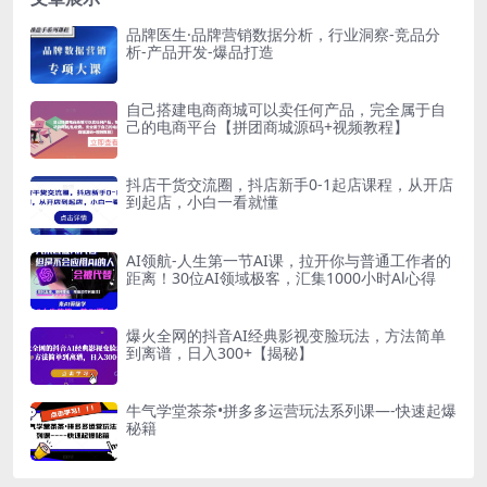
品牌医生·品牌营销数据分析，行业洞察-竞品分
析-产品开发-爆品打造
自己搭建电商商城可以卖任何产品，完全属于自
己的电商平台【拼团商城源码+视频教程】
抖店干货交流圈，抖店新手0-1起店课程，从开店
到起店，小白一看就懂
AI领航-人生第一节AI课，拉开你与普通工作者的
距离！30位AI领域极客，汇集1000小时Al心得
爆火全网的抖音AI经典影视变脸玩法，方法简单
到离谱，日入300+【揭秘】
牛气学堂茶茶•拼多多运营玩法系列课—-快速起爆
秘籍