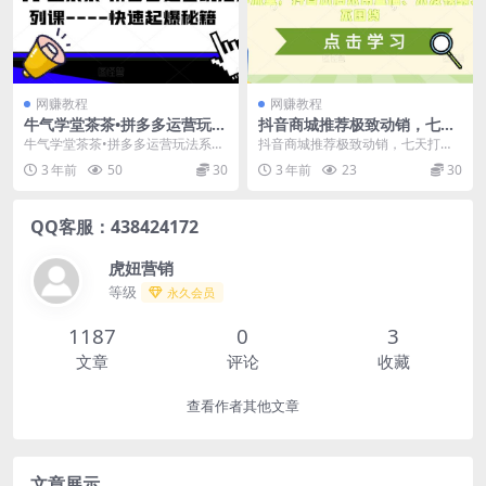
网赚教程
网赚教程
牛气学堂茶茶•拼多多运营玩法
抖音商城推荐极致动销，七天
系列课—-快速起爆秘籍
打爆商城推荐流量，抖音小店
牛气学堂茶茶•拼多多运营玩法系列
抖音商城推荐极致动销，七天打爆
不用直播、不发视频、不囤货
课—-快速起爆秘籍 课程内容： 1-...
商城推荐流量，抖音小店不用直
3 年前
50
30
3 年前
23
30
播、不发视频、不囤货 ...
QQ客服：438424172
虎妞营销
等级
永久会员
1187
0
3
文章
评论
收藏
查看作者其他文章
文章展示