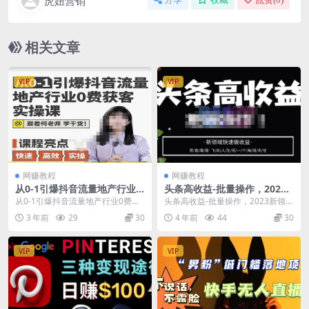
虎妞营销
相关文章
VIP
VIP
网赚教程
网赚教程
从0-1引爆抖音流量地产行业0
头条高收益-批量操作，2023
费获客实操课，跟着地产人何
新领域快速做收益，头条号零
从0-1引爆抖音流量地产行业0费获
头条高收益-批量操作，2023新领域
老师，快速高效实操学干货
基础轻松上手
客实操课，跟着地产人何老师，快
快速做收益，头条号零基础轻松上
3 年前
29
30
4 年前
44
30
速高效实操学干货...
手 课程目录：...
VIP
VIP