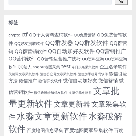
索
标签
ctf
QQ个人资料查询软件
QQ免费营销软
crypto
QQ免费营销
QQ群发器
QQ群发软件
QQ群营
件
QQ好友提取软件
QQ自动加好友软件
QQ营销推广
销
QQ群营销软件
QQ营销软件
QQ营销运营推广技巧
QQ资料查询
QQ资料查询
test
企业名录软件
软件
QQ达人
sogou地图采集
今日头条采集软件
微信引流
关键词文章采集软件
微信公众号文章采集软件
微信加手机号码软件
微信自动加好友
微信营销
微
方法
微信推广
微信群发软件
文章批
信营销软件
微信通讯录加好友软件
文章伪原创软件
量更新软件
文章更新器
文章采集软
水淼文章更新软件
水淼破解
件
软件
百度地图商家采集软件
百度地图信息采集
百度