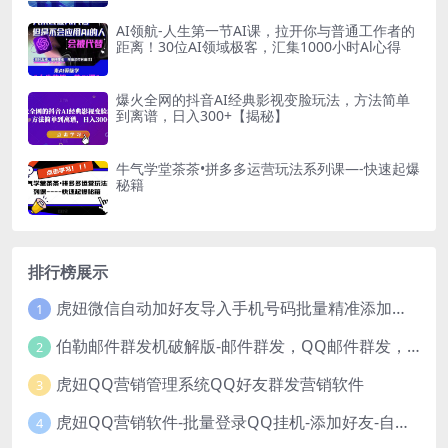
AI领航-人生第一节AI课，拉开你与普通工作者的
距离！30位AI领域极客，汇集1000小时Al心得
爆火全网的抖音AI经典影视变脸玩法，方法简单
到离谱，日入300+【揭秘】
牛气学堂茶茶•拼多多运营玩法系列课—-快速起爆
秘籍
排行榜展示
虎妞微信自动加好友导入手机号码批量精准添加客户售营销软件微商工具
1
伯勒邮件群发机破解版-邮件群发，QQ邮件群发，邮件群发软件，伯乐邮件群发工具，邮件群发器
2
虎妞QQ营销管理系统QQ好友群发营销软件
3
虎妞QQ营销软件-批量登录QQ挂机-添加好友-自动加群-群发消息-临时会话
4