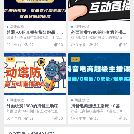
网赚教程
网赚教程
普通人0粉直播带货陪跑课，
外面收费1980的抖音我的书院
不需要拍视频，不需要打磨表
直播项目，可虚拟人直播，抖
普通人0粉直播带货陪跑课，不需要
外面收费1980的抖音我的书院直播
现力，不需要货源和物流
音报白，实时互动直播【软件
拍视频，不需要打磨表现力，不需
项目，可虚拟人直播，抖音报白，
4 年前
27
30
3 年前
39
30
+详细教程】
要货源和物流 为每...
实时互动直播【软...
VIP
VIP
网赚教程
网赚教程
外面收费1980的抖音互动塔防
抖音电商超级主播课：0基
直播项目，支持抖音【云软件
础、0粉丝、0流量、爆单实
外面收费1980的抖音互动塔防直播
抖音电商超级主播课：0基础、0粉
+详细教程】
操！
项目，支持抖音【云软件+详细教
丝、0流量、爆单实操！ 课程大纲
4 年前
29
30
4 年前
25
30
程】 市面上最新...
第一节：&am...
QQ客服：438424172