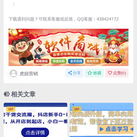
:
下载遇到问题？可联系客服或反馈，QQ客服：438424172
虎妞营销
分享
收藏
点赞(
0
)
相关文章
VIP
VIP