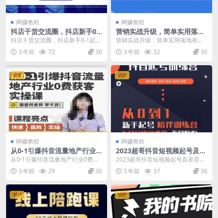
网赚教程
网赚教程
抖店干货交流圈，抖店新手0-
营销实战升级，简单实用落地
1起店课程，从开店到起店，
有效，帮你省下百万咨询费用
抖店干货交流圈，抖店新手0-1起店
营销实战升级，简单实用落地有
小白一看就懂
课程，从开店到起店，小白一看就
效，帮你省下百万咨询费用 课程目
3 年前
72
30
3 年前
32
30
懂 课程目录： ...
录： 03 课程大纲...
VIP
VIP
网赚教程
网赚教程
从0-1引爆抖音流量地产行业0
2023超哥抖音短视频起号及差
费获客实操课，跟着地产人何
异化定位课，从0到1做会抖音
从0-1引爆抖音流量地产行业0费获
2023超哥抖音短视频起号及差异化
老师，快速高效实操学干货
（定位+内容+投流+运营）
客实操课，跟着地产人何老师，快
定位课，从0到1做会抖音（定位
3 年前
29
30
3 年前
37
30
速高效实操学干货...
+内容+投流+运...
VIP
VIP