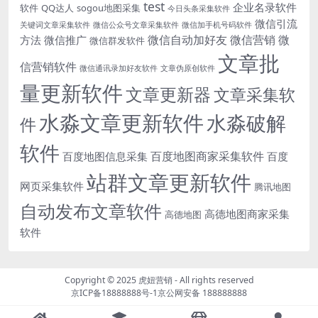
test
企业名录软件
软件
QQ达人
sogou地图采集
今日头条采集软件
微信引流
关键词文章采集软件
微信公众号文章采集软件
微信加手机号码软件
微信自动加好友
微信营销
微
方法
微信推广
微信群发软件
文章批
信营销软件
微信通讯录加好友软件
文章伪原创软件
量更新软件
文章更新器
文章采集软
水淼文章更新软件
水淼破解
件
软件
百度地图商家采集软件
百度地图信息采集
百度
站群文章更新软件
网页采集软件
腾讯地图
自动发布文章软件
高德地图商家采集
高德地图
软件
Copyright © 2025
虎妞营销
- All rights reserved
京ICP备18888888号-1
京公网安备 188888888