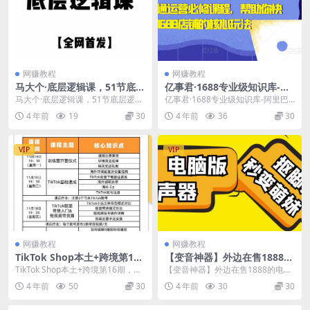
网赚教程
网赚教程
马大个·底层逻辑课，51节底层
亿事君·1688专业级知识库-阿
逻辑智慧课-价值1980元
里巴巴诚信通运营必修课程，
马大个·底层逻辑课，51节底层逻辑
亿事君·1688专业级知识库-阿里巴
帮助你快速掌握1688店铺的核
智慧课-价值1980元 第一章节人生
巴诚信通运营必修课程，帮助你快
4 年前
19
30
4 年前
36
30
心玩法
的底层逻辑...
速掌握1688...
VIP
VIP
网赚教程
网赚教程
TikTok Shop本土+跨境第16
【变音神器】外边在售1888的
期，双店带货训练营，出海抢
电脑变声器无需声卡，秒变萌
TikTok Shop本土+跨境第16期，双
【变音神器】外边在售1888的电脑
占全球新流量，一店卖全球
妹子【软件+教程】
店带货训练营，出海抢占全球新流
变声器无需声卡，秒变萌妹子【软
4 年前
50
30
4 年前
30
30
量，一...
件+教程】 安装...