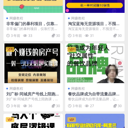
网赚教程
网赚教程
非常偏门的暴利项目，仅靠打
淘宝蓝海无货源项目，不囤货
赏月入2w+
不推广只做冷门高利润代发，
非常偏门的暴利项目，仅靠打赏月
淘宝蓝海无货源项目，不囤货不推
花一半时间赚10倍钱
入2w+ 本教程全部流程仅凭一部手
广只做冷门高利润代发，花一半时
3 年前
33
30
3 年前
31
30
机即可完成 本教...
间赚10倍钱 通俗易...
VIP
VIP
网赚教程
网赚教程
刘广标·同城房产号线上陪跑
餐饮品牌成为自带流量品牌，
课，拍摄、剪辑、写文案、直
让你一年100家的方法，打造
刘广标·同城房产号线上陪跑课，拍
餐饮品牌成为自带流量品牌，让你
播，做一个具有潜力价值的房
成为年轻人“社交属性”的餐饮
摄、剪辑、写文案、直播，做一个
一年100家的方法，打造成为年轻
3 年前
36
30
3 年前
27
30
产号
品牌
具有潜力价值的房产...
人“社交属性”的餐...
VIP
VIP