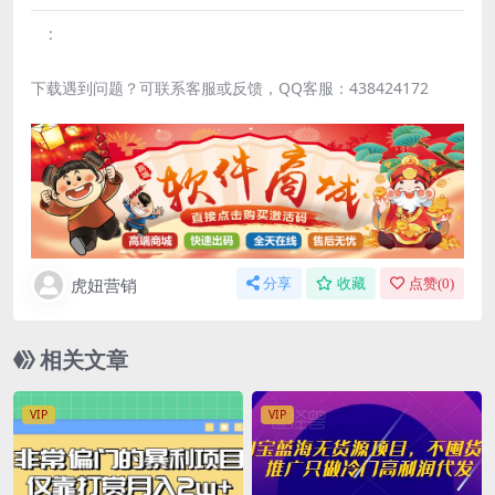
:
下载遇到问题？可联系客服或反馈，QQ客服：438424172
虎妞营销
分享
收藏
点赞(
0
)
相关文章
VIP
VIP