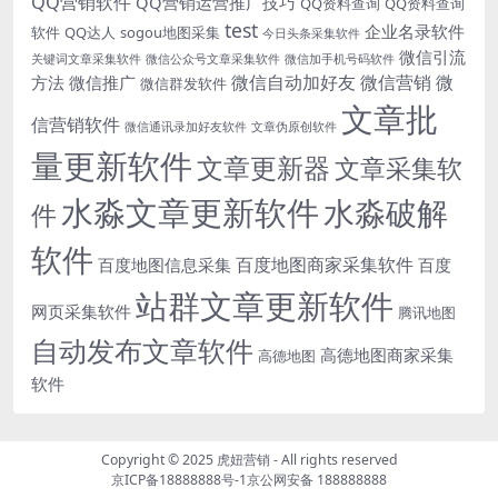
QQ营销软件
QQ营销运营推广技巧
QQ资料查询
QQ资料查询
test
企业名录软件
软件
QQ达人
sogou地图采集
今日头条采集软件
微信引流
关键词文章采集软件
微信公众号文章采集软件
微信加手机号码软件
微信自动加好友
微信营销
微
方法
微信推广
微信群发软件
文章批
信营销软件
微信通讯录加好友软件
文章伪原创软件
量更新软件
文章更新器
文章采集软
水淼文章更新软件
水淼破解
件
软件
百度地图商家采集软件
百度地图信息采集
百度
站群文章更新软件
网页采集软件
腾讯地图
自动发布文章软件
高德地图商家采集
高德地图
软件
Copyright © 2025
虎妞营销
- All rights reserved
京ICP备18888888号-1
京公网安备 188888888