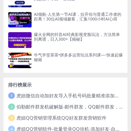
AI领航-人生第一节AI课，拉开你与普通工作者的
距离！30位AI领域极客，汇集1000小时Al心得
爆火全网的抖音AI经典影视变脸玩法，方法简单
到离谱，日入300+【揭秘】
牛气学堂茶茶•拼多多运营玩法系列课—-快速起爆
秘籍
排行榜展示
虎妞微信自动加好友导入手机号码批量精准添加客户售营销软件微商工具
1
伯勒邮件群发机破解版-邮件群发，QQ邮件群发，邮件群发软件，伯乐邮件群发工具，邮件群发器
2
虎妞QQ营销管理系统QQ好友群发营销软件
3
虎妞QQ营销软件-批量登录QQ挂机-添加好友-自动加群-群发消息-临时会话
4