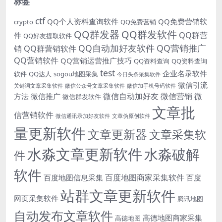
标签
ctf
QQ个人资料查询软件
QQ免费营销软
crypto
QQ免费营销
QQ群发器
QQ群发软件
QQ群营
件
QQ好友提取软件
QQ自动加好友软件
QQ营销推广
销
QQ群营销软件
QQ营销软件
QQ营销运营推广技巧
QQ资料查询
QQ资料查询
test
企业名录软件
软件
QQ达人
sogou地图采集
今日头条采集软件
微信引流
关键词文章采集软件
微信公众号文章采集软件
微信加手机号码软件
微信自动加好友
微信营销
微
方法
微信推广
微信群发软件
文章批
信营销软件
微信通讯录加好友软件
文章伪原创软件
量更新软件
文章更新器
文章采集软
水淼文章更新软件
水淼破解
件
软件
百度地图商家采集软件
百度地图信息采集
百度
站群文章更新软件
网页采集软件
腾讯地图
自动发布文章软件
高德地图商家采集
高德地图