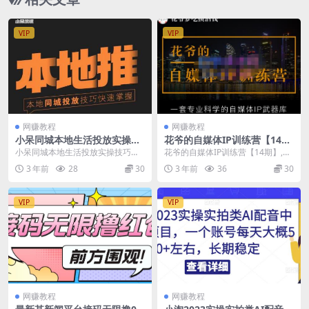
VIP
VIP
网赚教程
网赚教程
小呆同城本地生活投放实操技
花爷的自媒体IP训练营【14
巧，掌握同城流量，掌握同城
期】,一套专业科学的自媒体IP
小呆同城本地生活投放实操技巧，
花爷的自媒体IP训练营【14期】,一
运营核心
武器库（更新2023年3月）
掌握同城流量，掌握同城运营核心
套专业科学的自媒体IP武器库（更
3 年前
28
30
3 年前
36
30
课程目录： 第1节...
新2023年...
VIP
VIP
网赚教程
网赚教程