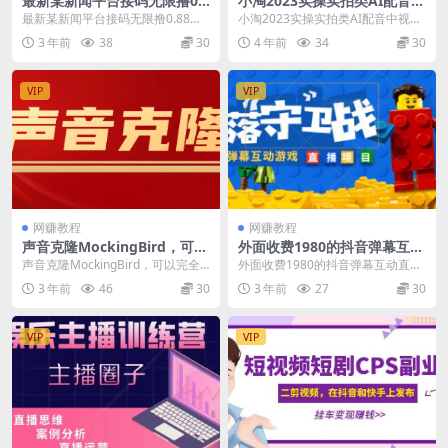
最新某新闻平台接码无限撸0.8
小淘2023实操实拍类AI配音中
8元，提现秒到账【详细玩法
视频项目，一个账号每天大概
最新某新闻平台接码无限撸0.88
小淘2023实操实拍类AI配音中视频
教程】
50+左右，长期稳定
元，提现秒到账【详细玩法教程】
项目，一个账号每天大概50+左
3 年前
38
30
4 年前
34
30
当前项目为限时活...
右，长期稳定 ...
VIP
VIP
网赚教程
网赚教程
声音克隆MockingBird，可以
外面收费1980的抖音弹幕互动
完全模拟某个人的声音
直播最强弹珠，抖音报白，实
声音克隆MockingBird，可以完全
外面收费1980的抖音弹幕互动直播
时互动直播【软件+教程】
模拟某个人的声音 大家应该都知道
最强弹珠，抖音报白，实时互动直
3 年前
46
30
3 年前
27
30
声音克隆...
播【软件+教程】...
VIP
VIP