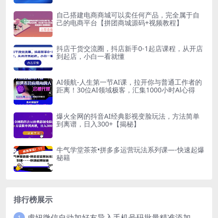
自己搭建电商商城可以卖任何产品，完全属于自
己的电商平台【拼团商城源码+视频教程】
抖店干货交流圈，抖店新手0-1起店课程，从开店
到起店，小白一看就懂
AI领航-人生第一节AI课，拉开你与普通工作者的
距离！30位AI领域极客，汇集1000小时Al心得
爆火全网的抖音AI经典影视变脸玩法，方法简单
到离谱，日入300+【揭秘】
牛气学堂茶茶•拼多多运营玩法系列课—-快速起爆
秘籍
排行榜展示
虎妞微信自动加好友导入手机号码批量精准添加客户售营销软件微商工具
1