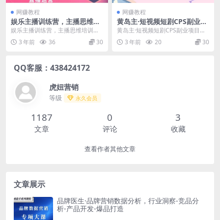
网赚教程
网赚教程
娱乐主播训练营，主播思维培
黄岛主·短视频短剧CPS副业项
训，直播思维+案例分析+直播
目：二剪视频在抖音和快手上
娱乐主播训练营，主播思维培训，
黄岛主·短视频短剧CPS副业项目：
运营
发布，挂车变现
直播思维+案例分析+直播运营 本课
二剪视频在抖音和快手上发布，挂
3 年前
36
30
3 年前
20
30
程无冒泡网赚水印...
车变现 项目介绍...
QQ客服：438424172
虎妞营销
等级
永久会员
1187
0
3
文章
评论
收藏
查看作者其他文章
文章展示
品牌医生·品牌营销数据分析，行业洞察-竞品分
析-产品开发-爆品打造