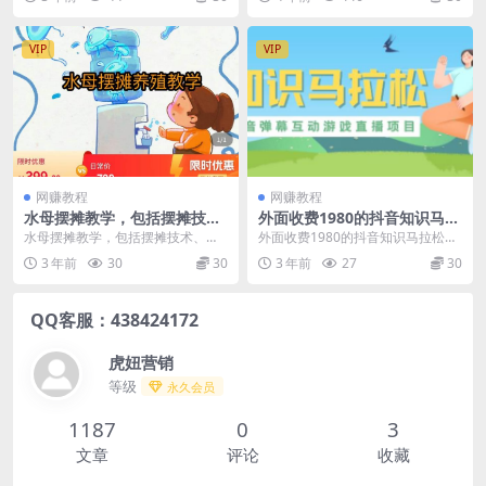
模板+软件+...
红书手机引流： ...
VIP
VIP
网赚教程
网赚教程
水母摆摊教学，包括摆摊技
外面收费1980的抖音知识马拉
术、养殖技术、拿货渠道、抖
松直播项目，可虚拟人直播，
水母摆摊教学，包括摆摊技术、养
外面收费1980的抖音知识马拉松直
音运营等
抖音报白，实时互动直播【软
殖技术、拿货渠道、抖音运营等 讲
播项目，可虚拟人直播，抖音报
3 年前
30
30
3 年前
27
30
件+教程】
师简介 致力于水母...
白，实时互动直播【...
QQ客服：438424172
虎妞营销
等级
永久会员
1187
0
3
文章
评论
收藏