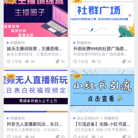
VIP
VIP
网赚教程
网赚教程
娱乐主播训练营，主播思维培
外面收费998的社群广场搭建
训，直播思维+案例分析+直播
教程，引流裂变自动化，助您
娱乐主播训练营，主播思维培训，
外面收费998的社群广场搭建教
运营
轻松打造私域流量【源码+教
直播思维+案例分析+直播运营 本课
程，引流裂变自动化，助您轻松打
3 年前
36
30
3 年前
52
30
程】
程无冒泡网赚水印...
造私域流量【源码+教...
VIP
VIP
网赚教程
综合营销软件
网赚教程
抖音无人直播新玩法，生日表
【引流必备】光猫-小红书直播
白祝福2.0版本，一单利润10-
间引流【永久脚本+详细教
抖音无人直播新玩法，生日表白祝
【引流必备】光猫-小红书直播间引
20元【附模板+软件+教程】
程】
福2.0版本，一单利润10-20元【附
流【永久脚本+详细教程】 光猫小
3 年前
44
30
4 年前
116
30