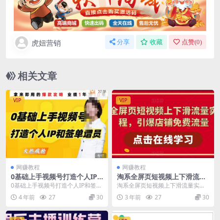
虎妞营销
分享
收藏
点赞(
0
)
相关文章
VIP
VIP
网赚教程
网赚教程
0基础上手视频号打造个人IP
淘系全屏页短视频上下滑流量
和签单增员，保险从业者即学
实操课程，引爆店铺免费流量
0基础上手视频号打造个人IP和签单
淘系全屏页短视频上下滑流量实操
即用的视频号爆款攻略，助你
增员，保险从业者即学即用的视频
课程，引爆店铺免费流量 课程大
4 年前
27
30
3 年前
27
30
变现百万保费
号爆款攻略，助你...
纲： 淘宝短视频发展...