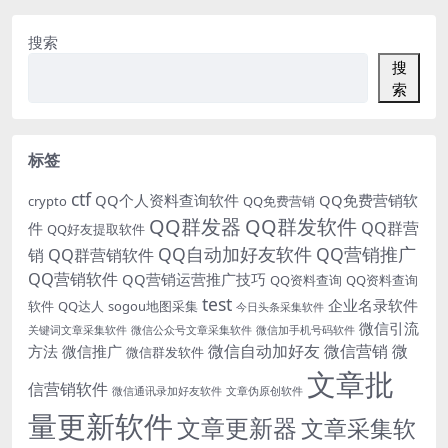
搜索
搜
索
标签
ctf
QQ个人资料查询软件
QQ免费营销软
crypto
QQ免费营销
QQ群发器
QQ群发软件
QQ群营
件
QQ好友提取软件
QQ自动加好友软件
QQ营销推广
销
QQ群营销软件
QQ营销软件
QQ营销运营推广技巧
QQ资料查询
QQ资料查询
test
企业名录软件
软件
QQ达人
sogou地图采集
今日头条采集软件
微信引流
关键词文章采集软件
微信公众号文章采集软件
微信加手机号码软件
微信自动加好友
微信营销
微
方法
微信推广
微信群发软件
文章批
信营销软件
微信通讯录加好友软件
文章伪原创软件
量更新软件
文章更新器
文章采集软