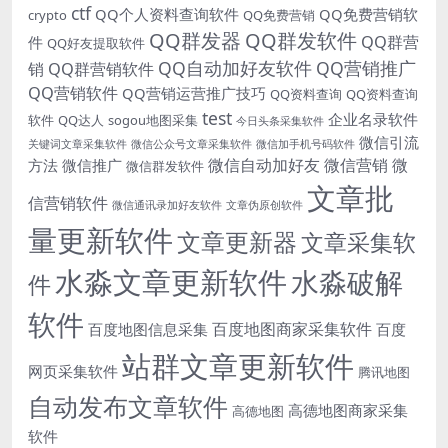
ctf
QQ个人资料查询软件
QQ免费营销软
crypto
QQ免费营销
QQ群发器
QQ群发软件
QQ群营
件
QQ好友提取软件
QQ自动加好友软件
QQ营销推广
销
QQ群营销软件
QQ营销软件
QQ营销运营推广技巧
QQ资料查询
QQ资料查询
test
企业名录软件
软件
QQ达人
sogou地图采集
今日头条采集软件
微信引流
关键词文章采集软件
微信公众号文章采集软件
微信加手机号码软件
微信自动加好友
微信营销
微
方法
微信推广
微信群发软件
文章批
信营销软件
微信通讯录加好友软件
文章伪原创软件
量更新软件
文章更新器
文章采集软
水淼文章更新软件
水淼破解
件
软件
百度地图商家采集软件
百度地图信息采集
百度
站群文章更新软件
网页采集软件
腾讯地图
自动发布文章软件
高德地图商家采集
高德地图
软件