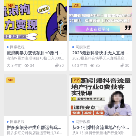
VIP
VIP
网赚教程
网赚教程
流浪狗暴力变现项目+0撸日入
2023最新抖音快手无人直播星
3000+的案例分享课【项目流
座配对在线打分玩法，实操解
流浪狗暴力变现项目+0撸日入3000
2023最新抖音快手无人直播星座配
程+操作详解】
析【详细视频教程】
+的案例分享课【项目流程+操作详
对在线打分玩法，实操解析【详细
3 年前
34
30
3 年前
35
30
解】 靠流浪...
视频教程】 今天...
VIP
VIP
网赚教程
网赚教程
拼多多细分种类店群运营玩法
从0-1引爆抖音流量地产行业0
3.0，11月最新玩法，小白也
费获客实操课，跟着地产人何
拼多多细分种类店群运营玩法3.0，
从0-1引爆抖音流量地产行业0费获