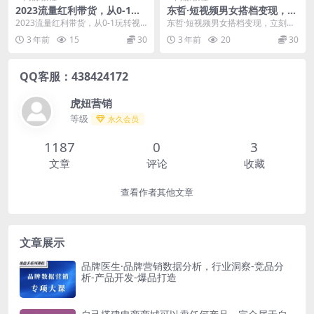
2023流量红利带货，从0-1玩
东哲·短视频男女搭档变现，立
转视频号带货，实操7大带货
刻做立刻赚一劳永逸的私域成
2023流量红利带货，从0-1玩转视
东哲·短视频男女搭档变现，立刻做
流程
交项目（不露脸）
频号带货，实操7大带货流程 课程
立刻赚一劳永逸的私域成交项目
3 年前
15
30
3 年前
20
30
目录： 1、...
（不露脸） 你好，我...
QQ客服：438424172
虎妞营销
等级
永久会员
1187
0
3
文章
评论
收藏
查看作者其他文章
文章展示
品牌医生·品牌营销数据分析，行业洞察-竞品分
析-产品开发-爆品打造