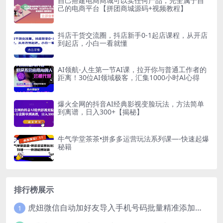
自己搭建电商商城可以卖任何产品，完全属于自
己的电商平台【拼团商城源码+视频教程】
抖店干货交流圈，抖店新手0-1起店课程，从开店
到起店，小白一看就懂
AI领航-人生第一节AI课，拉开你与普通工作者的
距离！30位AI领域极客，汇集1000小时Al心得
爆火全网的抖音AI经典影视变脸玩法，方法简单
到离谱，日入300+【揭秘】
牛气学堂茶茶•拼多多运营玩法系列课—-快速起爆
秘籍
排行榜展示
虎妞微信自动加好友导入手机号码批量精准添加客户售营销软件微商工具
1