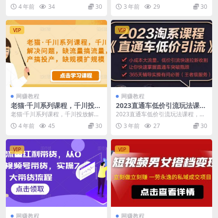
可以操作
老师，快速高效实操学干货
11月最新玩法，小白也可以操作 拼
客实操课，跟着地产人何老师，快
4 年前
34
30
3 年前
29
30
多多暴力细分...
速高效实操学干货...
VIP
VIP
网赚教程
网赚教程
老猫·千川系列课程，千川投放
2023直通车低价引流玩法课
解决问题，缺流量搞流量，缺
程，小成本大流量，低价引流
老猫·千川系列课程，千川投放解决
2023直通车低价引流玩法课程，小
投产搞投产，缺规模扩规模
快速拉新收割，让你快速掌握
问题，缺流量搞流量，缺投产搞投
成本大流量，低价引流快速拉新收
4 年前
45
30
3 年前
27
30
直通车突破瓶颈
产，缺规模扩规模 ...
割，让你快速掌握...
VIP
VIP
网赚教程
网赚教程