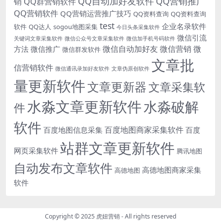
QQ自动加好友软件
QQ营销推广
销
QQ群营销软件
QQ营销软件
QQ营销运营推广技巧
QQ资料查询
QQ资料查询
test
企业名录软件
软件
QQ达人
sogou地图采集
今日头条采集软件
微信引流
关键词文章采集软件
微信公众号文章采集软件
微信加手机号码软件
微信自动加好友
微信营销
微
方法
微信推广
微信群发软件
文章批
信营销软件
微信通讯录加好友软件
文章伪原创软件
量更新软件
文章更新器
文章采集软
水淼文章更新软件
水淼破解
件
软件
百度地图商家采集软件
百度地图信息采集
百度
站群文章更新软件
网页采集软件
腾讯地图
自动发布文章软件
高德地图商家采集
高德地图
软件
Copyright © 2025
虎妞营销
- All rights reserved