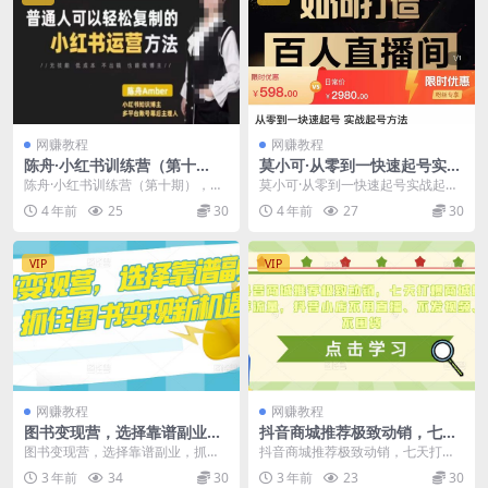
网赚教程
网赚教程
陈舟·小红书训练营（第十
莫小可·从零到一快速起号实战
期），普通人可以轻松复制的
起号方法，如何打造百人直播
陈舟·小红书训练营（第十期），普
莫小可·从零到一快速起号实战起号
小红书运营方法
间（全套课程+课件）
通人可以轻松复制的小红书运营方
方法，如何打造百人直播间（全套
4 年前
25
30
4 年前
27
30
法 无技能，低成本...
课程+课件） 课程...
VIP
VIP
网赚教程
网赚教程
图书变现营，选择靠谱副业，
抖音商城推荐极致动销，七天
抓住图书变现新机遇
打爆商城推荐流量，抖音小店
图书变现营，选择靠谱副业，抓住
抖音商城推荐极致动销，七天打爆
不用直播、不发视频、不囤货
图书变现新机遇 课程目录： 01-图
商城推荐流量，抖音小店不用直
3 年前
34
30
3 年前
23
30
书变现营-大叔...
播、不发视频、不囤货 ...