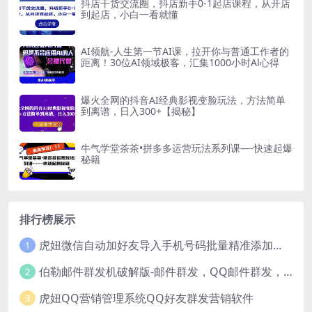
抖店干货交流圈，抖店新手0-1起店课程，从开店
到起店，小白一看就懂
AI领航-人生第一节AI课，拉开你与普通工作者的
距离！30位AI领域极客，汇集1000小时Al心得
爆火全网的抖音AI经典影视变脸玩法，方法简单
到离谱，日入300+【揭秘】
牛气学堂茶茶•拼多多运营玩法系列课—-快速起爆
秘籍
排行榜展示
虎妞微信自动加好友导入手机号码批量精准添加客户售营销软件微商工具
1
伯勒邮件群发机破解版-邮件群发，QQ邮件群发，邮件群发软件，伯乐邮件群发工具，邮件群发器
2
虎妞QQ营销管理系统QQ好友群发营销软件
3