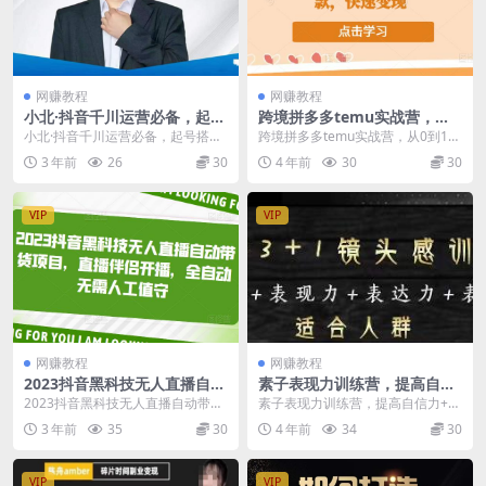
网赚教程
网赚教程
小北·抖音千川运营必备，起号
跨境拼多多temu实战营，从0
搭建计划，增长期搭建计划，
到1打造爆款，快速变现
小北·抖音千川运营必备，起号搭建
跨境拼多多temu实战营，从0到1打
2023千川实操课！
计划，增长期搭建计划，2023千川
造爆款，快速变现 今年都说国内电
3 年前
26
30
4 年前
30
30
实操课！ 适合...
商越来越不好...
VIP
VIP
网赚教程
网赚教程
2023抖音黑科技无人直播自动
素子表现力训练营，提高自信
带货项目，直播伴侣开播，全
力+表现力+表达力+表演人
2023抖音黑科技无人直播自动带货
素子表现力训练营，提高自信力+表
自动无需人工值守
设，打造个人魅力ip
项目，直播伴侣开播，全自动无需
现力+表达力+表演人设，打造个人
3 年前
35
30
4 年前
34
30
人工值守 设备要...
魅力ip 告别无...
VIP
VIP