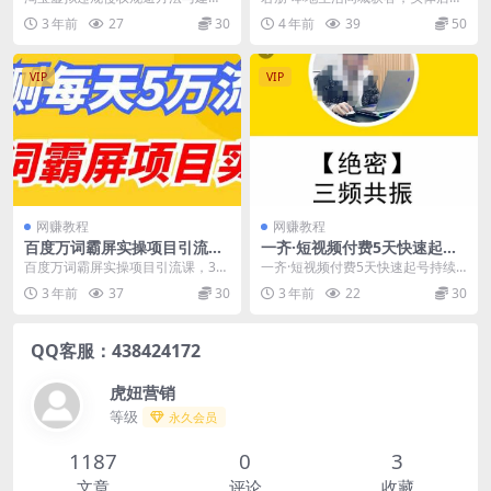
虚拟资源必看
议，6个部分详细讲解，做虚拟资源
城账号玩法，同城引流 本地生活引
3 年前
27
30
4 年前
39
50
必看 最近有很多粉丝...
流？如何做团购直...
VIP
VIP
网赚教程
网赚教程
百度万词霸屏实操项目引流
一齐·短视频付费5天快速起号
课，30天霸屏10万关键词
持续连爆，带你脱离gmv不稳
百度万词霸屏实操项目引流课，30
一齐·短视频付费5天快速起号持续
定苦海，带你爆爆爆爆爆爆
天霸屏10万关键词 课程内容 1.站外
连爆，带你脱离gmv不稳定苦海，
3 年前
37
30
3 年前
22
30
霸屏技术的...
带你爆爆爆爆爆爆...
QQ客服：438424172
虎妞营销
等级
永久会员
1187
0
3
文章
评论
收藏