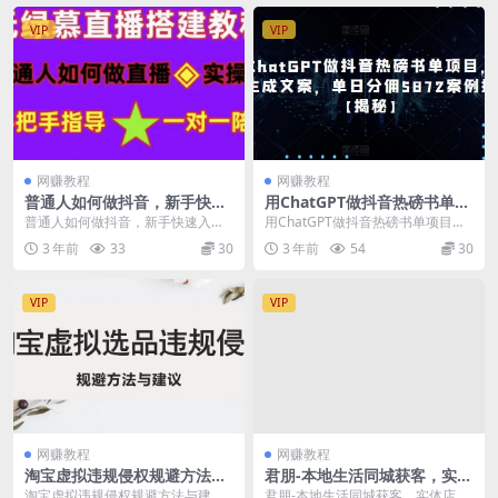
VIP
VIP
网赚教程
网赚教程
普通人如何做抖音，新手快速
用ChatGPT做抖音热磅书单项
入局，详细功略，无绿幕直播
目，一键生成文案，单日分佣
普通人如何做抖音，新手快速入
用ChatGPT做抖音热磅书单项目，
间搭建，带你快速成交变现
5872案例拆解【揭秘】
局，详细功略，无绿幕直播间搭
一键生成文案，单日分佣5872案例
3 年前
33
30
3 年前
54
30
建，带你快速成交变现 课...
拆解【揭秘...
VIP
VIP
网赚教程
网赚教程
淘宝虚拟违规侵权规避方法与
君朋-本地生活同城获客，实体
建议，6个部分详细讲解，做
店同城账号玩法，同城引流
淘宝虚拟违规侵权规避方法与建
君朋-本地生活同城获客，实体店同