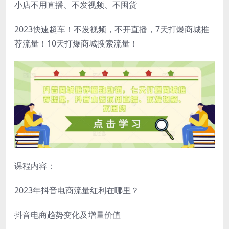
小店不用直播、不发视频、不囤货
2023快‮超速‬车！不‮视发‬频，不‮直开‬播，7天打爆商城推‮
流荐‬量！10天打爆商城‮索搜‬流量！
课程内容：
2023年抖音电商流量红利在哪里？
抖音电商趋势变化及增量价值