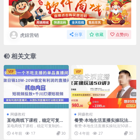
虎妞营销
分享
收藏
点赞(
0
)
相关文章
VIP
VIP
网赚教程
网赚教程
某电商线下课程，稳定可复制
餐赞·本地生活直播实操玩法50
的单品矩阵日不落，做一个不
讲，​打造高转化直播模式，实
某电商线下课程，稳定可复制的单
餐赞·本地生活直播实操玩法50讲，​
吃主播的单品直播间
现百万营收
品矩阵日不落，做一个不吃主播的
打造高转化直播模式，实现百万营
4 年前
17
30
4 年前
27
30
单品直播间 如何做一...
收 共开展线上...