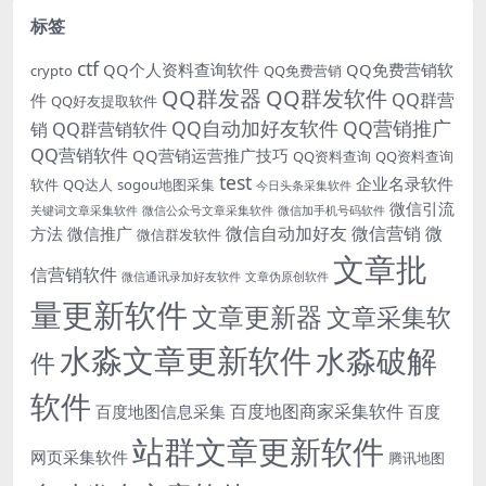
标签
ctf
QQ个人资料查询软件
QQ免费营销软
crypto
QQ免费营销
QQ群发器
QQ群发软件
QQ群营
件
QQ好友提取软件
QQ自动加好友软件
QQ营销推广
销
QQ群营销软件
QQ营销软件
QQ营销运营推广技巧
QQ资料查询
QQ资料查询
test
企业名录软件
软件
QQ达人
sogou地图采集
今日头条采集软件
微信引流
关键词文章采集软件
微信公众号文章采集软件
微信加手机号码软件
微信自动加好友
微信营销
微
方法
微信推广
微信群发软件
文章批
信营销软件
微信通讯录加好友软件
文章伪原创软件
量更新软件
文章更新器
文章采集软
水淼文章更新软件
水淼破解
件
软件
百度地图商家采集软件
百度地图信息采集
百度
站群文章更新软件
网页采集软件
腾讯地图