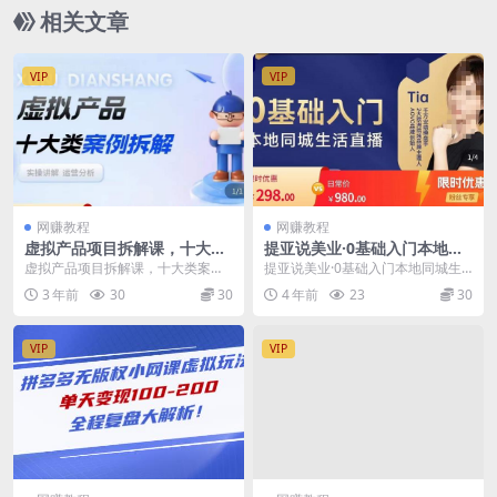
相关文章
VIP
VIP
网赚教程
网赚教程
虚拟产品项目拆解课，十大类
提亚说美业·0基础入门本地同
案例拆解分析运营玩法
城生活直播，起号底层逻辑梳
虚拟产品项目拆解课，十大类案例
提亚说美业·0基础入门本地同城生
理，精准抓取同城流量
拆解分析运营玩法 课程大纲： 批量
活直播，起号底层逻辑梳理，精准
3 年前
30
30
4 年前
23
30
复制店铺项目拆解...
抓取同城流量 课程...
VIP
VIP