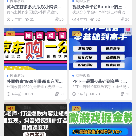
网赚教程
网赚教程
黄岛主拼多多无版权小网课虚
视频分享平台Rumble的三种
拟玩法，单天变现100-200，
赚钱模式，上传视频赚钱的方
黄岛主拼多多无版权小网课虚拟玩
视频分享平台Rumble的三种赚钱模
全程复盘大解析！
法，操作简单，只需复制粘贴
法，单天变现100-200，全程复盘
式，上传视频赚钱的方法，操作简
3 年前
35
30
4 年前
52
30
大解析！ 今天...
单，只需复制粘...
VIP
VIP
网赚教程
网赚教程
外面收费1980的最新京东无限
PPT·一课通·0基础到高手：通
一分购项目，一天轻松几百单
俗易懂快速掌握PPT的各种应
外面收费1980的最新京东无限一分
PPT·一课通·0基础到高手：通俗易
（玩法+教程+软件）
用场合
购项目，一天轻松几百单（玩法+教
懂快速掌握PPT的各种应用场合 零
4 年前
26
30
3 年前
23
30
程+软件） 项...
基础到高手...
VIP
VIP