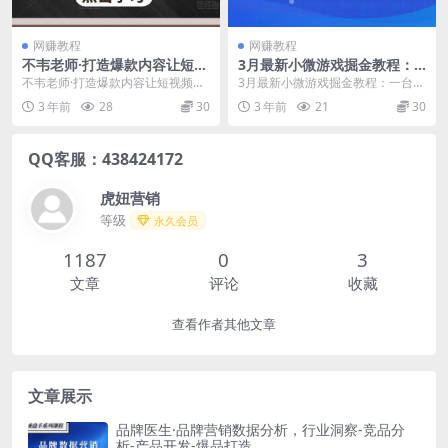
网赚教程
网赚教程
不韦老师·打造爆款内容让短视
3月最新小微游戏掘金教程：
频快速变现，抖音短视频IP打
一台手机日收益50-200，单人
不韦老师·打造爆款内容让短视频快
3月最新小微游戏掘金教程：一台手
造及直播课变现
可操作5-10台手机
速变现，抖音短视频IP打造及直播
机日收益50-200，单人可操作5-10
3 年前
28
30
3 年前
21
30
课变现（无冒泡水...
台手机 ...
QQ客服：438424172
虎妞营销
等级
永久会员
1187
0
3
文章
评论
收藏
查看作者其他文章
文章展示
品牌医生·品牌营销数据分析，行业洞察-竞品分
析-产品开发-爆品打造