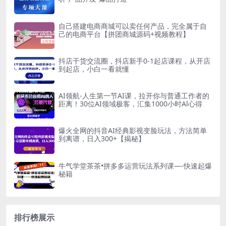
自己搭建电商商城可以卖任何产品，完全属于自
己的电商平台【拼团商城源码+视频教程】
抖店干货交流圈，抖店新手0-1起店课程，从开店
到起店，小白一看就懂
AI领航-人生第一节AI课，拉开你与普通工作者的
距离！30位AI领域极客，汇集1000小时Al心得
爆火全网的抖音AI经典影视变脸玩法，方法简单
到离谱，日入300+【揭秘】
牛气学堂茶茶•拼多多运营玩法系列课—-快速起爆
秘籍
排行榜展示