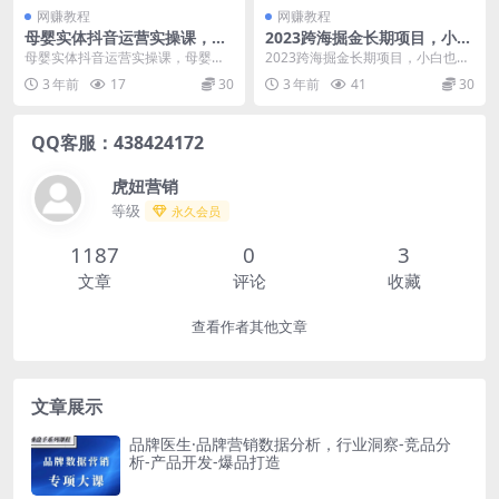
网赚教程
网赚教程
母婴实体抖音运营实操课，母
2023跨海掘金长期项目，小白
婴行业/个人ip/母婴实体同城
也能日入500+全自动收款无需
母婴实体抖音运营实操课，母婴行
2023跨海掘金长期项目，小白也能
号，帮助母婴实体在短视频做
话术
业/个人ip/母婴实体同城号，帮助母
日入500+全自动收款无需话术 项目
3 年前
17
30
3 年前
41
30
出新增长
婴实体在短视频...
介绍：无需...
QQ客服：438424172
虎妞营销
等级
永久会员
1187
0
3
文章
评论
收藏
查看作者其他文章
文章展示
品牌医生·品牌营销数据分析，行业洞察-竞品分
析-产品开发-爆品打造