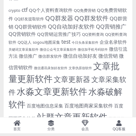
ctf
QQ个人资料查询软件
QQ免费营销软
crypto
QQ免费营销
QQ群发器
QQ群发软件
QQ群营
件
QQ好友提取软件
QQ自动加好友软件
QQ营销推广
销
QQ群营销软件
QQ营销软件
QQ营销运营推广技巧
QQ资料查询
QQ资料查询
test
企业名录软件
软件
QQ达人
sogou地图采集
今日头条采集软件
微信引流
关键词文章采集软件
微信公众号文章采集软件
微信加手机号码软件
微信自动加好友
微信营销
微
方法
微信推广
微信群发软件
文章批
信营销软件
微信通讯录加好友软件
文章伪原创软件
量更新软件
文章更新器
文章采集软
水淼文章更新软件
水淼破解
件
软件
百度地图商家采集软件
百度地图信息采集
百度
站群文章更新软件
网页采集软件
腾讯地图
自动发布文章软件
首页
分类
会员
QQ客服
高德地图商家采集
高德地图