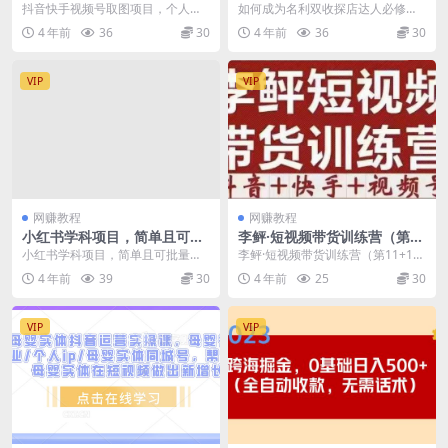
人工作室可批量操作，零成本
修课，探店达人0-1落地转化
抖音快手视频号取图项目，个人工
如何成为名利双收探店达人必修
轻松日赚几百【保姆级教程】
课程
作室可批量操作，零成本轻松日赚
课，探店达人0-1落地转化课程 课
4 年前
36
30
4 年前
36
30
几百【保姆级教程】 ...
程大纲 1.认知模...
VIP
VIP
网赚教程
网赚教程
小红书学科项目，简单且可批
李鲆·短视频带货训练营（第11
量化的虚拟资源搞钱玩法，长
+12期+13期），手把手教你短
小红书学科项目，简单且可批量化
李鲆·短视频带货训练营（第11+12
期可做，日入300+
视频带货，听话照做，保证出
的虚拟资源搞钱玩法，长期可做，
期+13期），手把手教你短视频带
4 年前
39
30
4 年前
25
30
单
日入300+ 这个项...
货，听话照做...
VIP
VIP