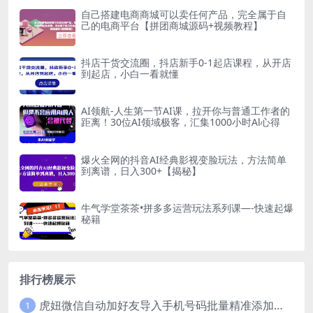
自己搭建电商商城可以卖任何产品，完全属于自
己的电商平台【拼团商城源码+视频教程】
抖店干货交流圈，抖店新手0-1起店课程，从开店
到起店，小白一看就懂
AI领航-人生第一节AI课，拉开你与普通工作者的
距离！30位AI领域极客，汇集1000小时Al心得
爆火全网的抖音AI经典影视变脸玩法，方法简单
到离谱，日入300+【揭秘】
牛气学堂茶茶•拼多多运营玩法系列课—-快速起爆
秘籍
排行榜展示
虎妞微信自动加好友导入手机号码批量精准添加客户售营销软件微商工具
1