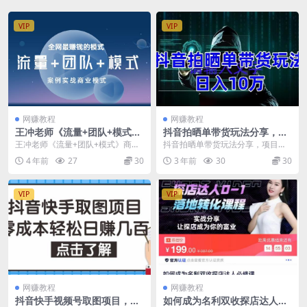
VIP
VIP
网赚教程
网赚教程
王冲老师《流量+团队+模式》
抖音拍晒单带货玩法分享，项
商业模式实战课，全网最赚钱
目整体流程简单，有团队实测
王冲老师《流量+团队+模式》商业
抖音拍晒单带货玩法分享，项目整
的模式
日入1万【教程+素材】
模式实战课，全网最赚钱的模式 学
体流程简单，有团队实测日入1万
4 年前
27
30
3 年前
30
30
习收获： 1.流...
【教程+素材】 项目...
VIP
VIP
网赚教程
网赚教程
抖音快手视频号取图项目，个
如何成为名利双收探店达人必