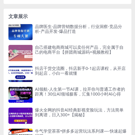
文章展示
品牌医生·品牌营销数据分析，行业洞察-竞品分
析-产品开发-爆品打造
自己搭建电商商城可以卖任何产品，完全属于自
己的电商平台【拼团商城源码+视频教程】
抖店干货交流圈，抖店新手0-1起店课程，从开店
到起店，小白一看就懂
AI领航-人生第一节AI课，拉开你与普通工作者的
距离！30位AI领域极客，汇集1000小时Al心得
爆火全网的抖音AI经典影视变脸玩法，方法简单
到离谱，日入300+【揭秘】
牛气学堂茶茶•拼多多运营玩法系列课—-快速起爆