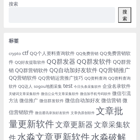
搜索
搜
索
标签
ctf
QQ个人资料查询软件
QQ免费营销软
crypto
QQ免费营销
QQ群发器
QQ群发软件
QQ群营
件
QQ好友提取软件
QQ自动加好友软件
QQ营销推广
销
QQ群营销软件
QQ营销软件
QQ营销运营推广技巧
QQ资料查询
QQ资料查询
test
企业名录软件
软件
QQ达人
sogou地图采集
今日头条采集软件
微信引流
关键词文章采集软件
微信公众号文章采集软件
微信加手机号码软件
微信自动加好友
微信营销
微
方法
微信推广
微信群发软件
文章批
信营销软件
微信通讯录加好友软件
文章伪原创软件
量更新软件
文章更新器
文章采集软
水淼文章更新软件
水淼破解
件