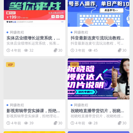
网赚教程
网赚教程
实体店业绩增长运营系统，拓
抖音最新连麦引流玩法教程，
客、沟通、成交、转介绍
可多号多人操作，单日产粉10
实体店业绩增长运营系统，拓客、
抖音最新连麦引流玩法教程，可多
0+
沟通、成交、转介绍 课程大纲 1.实
号多人操作，单日产粉100+ 无任何
4 年前
32
30
3 年前
45
30
体店四大拓客方...
限制，十分钟引...
VIP
VIP
网赚教程
网赚教程
影视剪辑带货实操课，拒绝理
祝晓晗直播带货切片，祝晓晗
论派，一切以实战为目的
授权达人切片说明
影视剪辑带货实操课，拒绝理论
祝晓晗直播带货切片，祝晓晗授权
派，一切以实战为目的 掌握手机剪
达人切片说明 课程目录： 祝晓晗剪
4 年前
39
30
4 年前
28
30
映或电脑Pr进行视频...
辑培训-带货技巧...