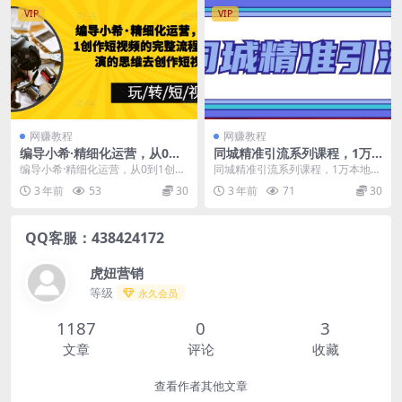
VIP
VIP
网赚教程
网赚教程
编导小希·精细化运营，从0到1
同城精准引流系列课程，1万
创作短视频的完整流程，用导
本地粉胜过10万全网粉
编导小希·精细化运营，从0到1创作
同城精准引流系列课程，1万本地粉
演的思维去创作短视频
短视频的完整流程，用导演的思维
胜过10万全网粉 课程目录 第一课：
3 年前
53
30
3 年前
71
30
去创作短视频 课...
同城精准引流...
QQ客服：438424172
虎妞营销
等级
永久会员
1187
0
3
文章
评论
收藏
查看作者其他文章