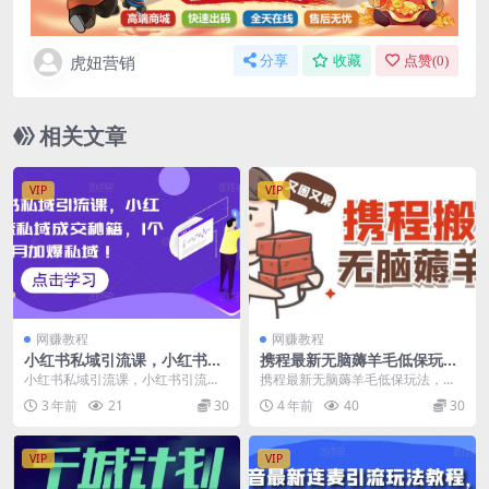
虎妞营销
分享
收藏
点赞(
0
)
相关文章
VIP
VIP
网赚教程
网赚教程
小红书私域引流课，小红书引
携程最新无脑薅羊毛低保玩
流私域成交秘籍，1个月加爆
法，后期稳定一天几十的收
小红书私域引流课，小红书引流私
携程最新无脑薅羊毛低保玩法，后
私域！
益，可多号放大收益
域成交秘籍，1个月加爆私域！ 课
期稳定一天几十的收益，可多号放
3 年前
21
30
4 年前
40
30
程内容： 引流课：...
大收益 自己原创的一...
VIP
VIP