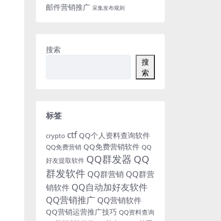
邮件营销推广
采集发布规则
搜索
搜
索
标签
ctf
QQ个人资料查询软件
crypto
QQ免费营销软件
QQ免费营销
QQ
QQ群发器
QQ
好友提取软件
群发软件
QQ群营销
QQ群营
QQ自动加好友软件
销软件
QQ营销推广
QQ营销软件
QQ营销运营推广技巧
QQ资料查询