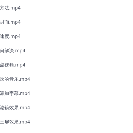
方法.mp4
封面.mp4
速度.mp4
何解决.mp4
点视频.mp4
欢的音乐.mp4
添加字幕.mp4
滤镜效果.mp4
三屏效果.mp4