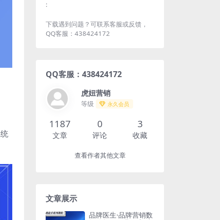
:
下载遇到问题？可联系客服或反馈，
QQ客服：438424172
QQ客服：438424172
虎妞营销
等级
永久会员
1187
0
3
系统
文章
评论
收藏
查看作者其他文章
文章展示
品牌医生·品牌营销数