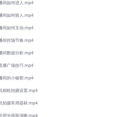
播间如何进人.mp4
播间如何留人.mp4
播间如何互动.mp4
播间控场节奏.mp4
播间数据分析.mp4
直播广场技巧.mp4
播间的小秘密.mp4
机相机拍摄设置.mp4
机拍摄常用器材.mp4
活用光画面清晰.mp4