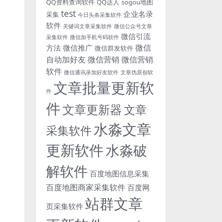
QQ资料查询软件
QQ达人
sogou地图
test
企业名录
采集
今日头条采集软件
软件
关键词文章采集软件
微信公众号文章
微信引流
采集软件
微信加手机号码软件
微信
方法
微信推广
微信群发软件
自动加好友
微信营销
微信营销
软件
微信通讯录加好友软件
文章伪原创软
文章批量更新软
件
件
文章更新器
文章
水淼文章
采集软件
更新软件
水淼破
解软件
百度地图信息采集
百度地图商家采集软件
百度网
站群文章
页采集软件