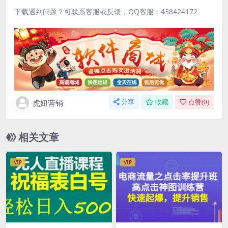
下载遇到问题？可联系客服或反馈，QQ客服：438424172
虎妞营销
分享
收藏
点赞(
0
)
相关文章
VIP
VIP