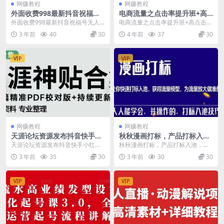
网赚教程
网赚教程
外面收费998最新抖音祝福号
电商流量之点击率提升班+高
无人直播项目单号日入500+
点击神图训练营：快速起爆，
外面收费998最新抖音祝福号无人
电商流量之点击率提升班+高点击神
【详细教程+素材】
提升销售
直播项目单号日入500+【详细教程
图训练营：快速起爆，提升销售 课
3 年前
40
30
4 年前
37
30
+素材】 设备...
程目录： 高点击...
VIP
VIP
网赚教程
网赚教程
天涯论坛资源发布抖音快手小
秋秋漫画打标，产品打标入
红书神仙帖子引流、变现项
池，建立流量模型，为快速放
天涯论坛资源发布抖音快手小红书
秋秋漫画打标，产品打标入池，建
目，日入300到800比较稳定
大流量做准备
神仙帖子引流、变现项目，日入30
立流量模型，为快速放大流量做准
3 年前
35
30
3 年前
30
30
0到800比较稳定...
备 本课程无冒泡网赚...
VIP
VIP