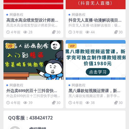
网赚教程
网赚教程
高流水高业绩发型设计师差异
抖音无人直播·动漫解说项目：
化起号课3.0，全方位运营起号
吸金挂机躺赚可落地实操【工
高流水高业绩发型设计师差异化起
抖音无人直播·动漫解说项目：吸金
流程讲解
具+素材+教程】
号课3.0，全方位运营起号流程讲解
挂机躺赚可落地实操【工具+素材
4 年前
28
30
3 年前
44
30
课程介绍： 课...
+教程】 相信大家...
VIP
VIP
网赚教程
网赚教程
外边卖699的豆十三抖音快手
黑八爆款短视频运营课，新手
沙雕视频教学课程，快速爆
学完可独立制作爆款短视频-价
外边卖699的豆十三抖音快手沙雕
黑八爆款短视频运营课，新手学完
粉，月入10万+（素材+插件
值1980元
视频教学课程，快速爆粉，月入10
可独立制作爆款短视频-价值1980元
4 年前
39
30
4 年前
38
30
+视频）
万+（素材+插件...
课程介绍： ...
QQ客服：438424172
虎妞营销