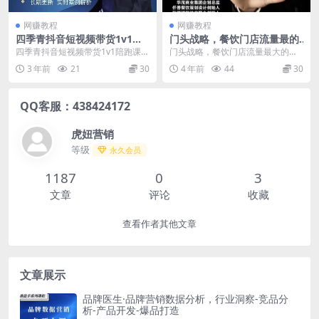
网赚教程
网赚教程
四季青抖音短视频带货1v1陪
门头‬战略，餐‮门饮‬店‮量流‬最‮的
跑课，从定位到起号再到变
大‬入口，打开门头流量的入口
四季青抖音短视频带货1v1陪跑课，
门头‬战略，餐‮门饮‬店‮量流‬最‮的大‬入
现，打造一个高商业价值的账
从定位到起号再到变现，打造一个
口，打开门头流量的入口 打开门头
3 年前
21
30
4 年前
44
30
号
高商业价值的账号...
流量...
QQ客服：438424172
虎妞营销
等级
永久会员
1187
0
3
文章
评论
收藏
查看作者其他文章
文章展示
品牌医生·品牌营销数据分析，行业洞察-竞品分
析-产品开发-爆品打造