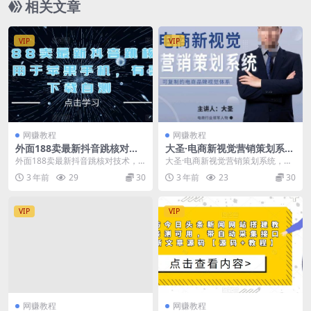
相关文章
VIP
VIP
网赚教程
网赚教程
外面188卖最新抖音跳核对技
大圣·电商新视觉营销策划系
术，适用于苹果手机，有需要
统，可复制的电商品牌视觉识
外面188卖最新抖音跳核对技术，
大圣·电商新视觉营销策划系统，可
的下载自测
别系统
适用于苹果手机，有需要的下载自
复制的电商品牌视觉识别系统 新消
3 年前
29
30
3 年前
23
30
测 当抖音检测到账...
费人群的崛起 电...
VIP
VIP
网赚教程
网赚教程