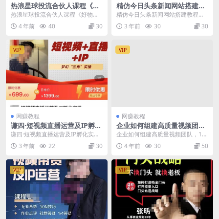
热浪星球投流合伙人课程《好
精仿今日头条新闻网站搭建教
物投流密训营》，抖音零食类
程亲测可用，带自动采集接口
热浪星球投流合伙人课程《好物投
精仿今日头条新闻网站搭建教程亲
混剪运营全系列课程
更新文章源码【源码+教程】
流密训营》，抖音零食类混剪运营
测可用，带自动采集接口更新文章
4 年前
40
30
3 年前
30
30
全系列课程 课程目录...
源码【源码+教程】 ...
VIP
VIP
网赚教程
网赚教程
谦四·短视频直播运营及IP孵化
企业如何组建高质量视频团
实操，80节干货实操分享
队，12节课​教你从0到1搭建短
谦四·短视频直播运营及IP孵化实
企业如何组建高质量视频团队，12
视频团队
操，80节干货实操分享 课程目录：
节课​教你从0到1搭建短视频团队 找
3 年前
22
30
4 年前
30
50
1.新手入局...
人才定分工做...
VIP
VIP