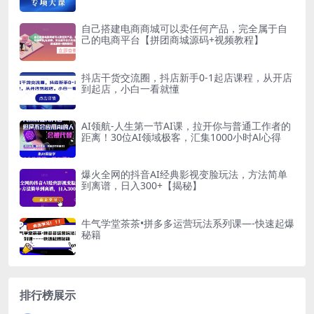
自己搭建电商商城可以卖任何产品，完全属于自
己的电商平台【拼团商城源码+视频教程】
抖店干货交流圈，抖店新手0-1起店课程，从开店
到起店，小白一看就懂
AI领航-人生第一节AI课，拉开你与普通工作者的
距离！30位AI领域极客，汇集1000小时Al心得
爆火全网的抖音AI经典影视变脸玩法，方法简单
到离谱，日入300+【揭秘】
牛气学堂茶茶•拼多多运营玩法系列课—-快速起爆
秘籍
排行榜展示