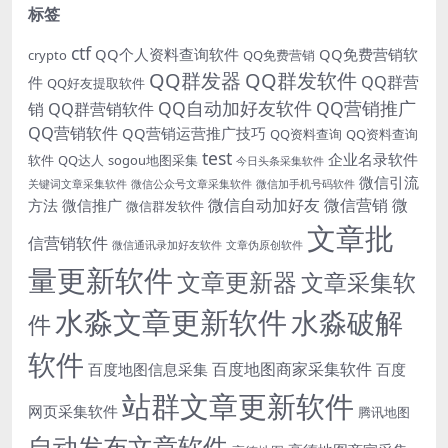
标签
ctf
QQ个人资料查询软件
QQ免费营销软
crypto
QQ免费营销
QQ群发器
QQ群发软件
QQ群营
件
QQ好友提取软件
QQ自动加好友软件
QQ营销推广
销
QQ群营销软件
QQ营销软件
QQ营销运营推广技巧
QQ资料查询
QQ资料查询
test
企业名录软件
软件
QQ达人
sogou地图采集
今日头条采集软件
微信引流
关键词文章采集软件
微信公众号文章采集软件
微信加手机号码软件
微信自动加好友
微信营销
微
方法
微信推广
微信群发软件
文章批
信营销软件
微信通讯录加好友软件
文章伪原创软件
量更新软件
文章更新器
文章采集软
水淼文章更新软件
水淼破解
件
软件
百度地图商家采集软件
百度地图信息采集
百度
站群文章更新软件
网页采集软件
腾讯地图
自动发布文章软件