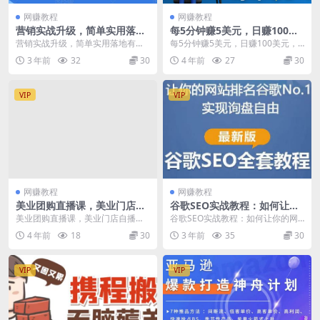
网赚教程
网赚教程
营销实战升级，简单实用落地
每5分钟赚5美元，日赚100美
有效，帮你省下百万咨询费用
元，3种简单的Fiverr赚钱技巧
营销实战升级，简单实用落地有
每5分钟赚5美元，日赚100美元，3
效，帮你省下百万咨询费用 课程目
种简单的Fiverr赚钱技巧 每5分钟赚
3 年前
32
30
4 年前
27
30
录： 03 课程大纲...
5美...
VIP
VIP
网赚教程
网赚教程
美业团购直播课，美业门店自
谷歌SEO实战教程：如何让你
播线上训练营，美容美发行业
的网站在谷歌排名第一，内容
美业团购直播课，美业门店自播线
谷歌SEO实战教程：如何让你的网
直播拓客
从入门到高阶，适合个人及团
上训练营，美容美发行业直播拓客
站在谷歌排名第一，内容从入门到
4 年前
18
30
3 年前
35
30
队
课程大纲 01/直...
高阶，适合个人及团...
VIP
VIP