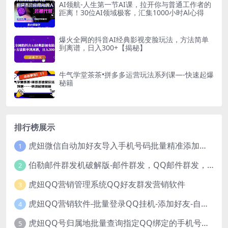
AI领航-人生第一节AI课，拉开你与普通工作者的
距离！30位AI领域极客，汇集1000小时Al心得
爆火全网的抖音AI经典影视变脸玩法，方法简单
到离谱，日入300+【揭秘】
牛气学堂茶茶•拼多多运营玩法系列课—-快速起爆
秘籍
排行榜展示
虎妞微信自动加好友导入手机号码批量精准添加客户售营销软件微商工具
1
伯勒邮件群发机破解版-邮件群发，QQ邮件群发，邮件群发软件，伯乐邮件群发工具，邮件群发器
2
虎妞QQ营销管理系统QQ好友群发营销软件
3
虎妞QQ营销软件-批量登录QQ挂机-添加好友-自动加群-群发消息-临时会话
4
虎妞QQ号归属地批量查询指定QQ绑定的手机号软件
5