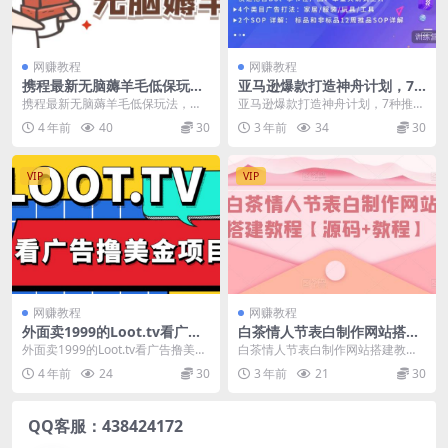
网赚教程
网赚教程
携程最新无脑薅羊毛低保玩
亚马逊爆款打造神舟计划，​7
法，后期稳定一天几十的收
种推品方法，4个类目广告打
携程最新无脑薅羊毛低保玩法，后
亚马逊爆款打造神舟计划，​7种推品
益，可多号放大收益
法，2个SOP详解
期稳定一天几十的收益，可多号放
方法，4个类目广告打法，2个SOP
4 年前
40
30
3 年前
34
30
大收益 自己原创的一...
详解 课程目...
VIP
VIP
网赚教程
网赚教程
外面卖1999的Loot.tv看广告
白茶情人节表白制作网站搭建
撸美金项目，号称月入轻松40
教程【源码+教程】
外面卖1999的Loot.tv看广告撸美金
白茶情人节表白制作网站搭建教程
00【详细教程+上车资源渠
项目，号称月入轻松4000【详细教
【源码+教程】 这是由白茶写的一
4 年前
24
30
3 年前
21
30
道】
程+...
款表白网源码，随着...
QQ客服：438424172