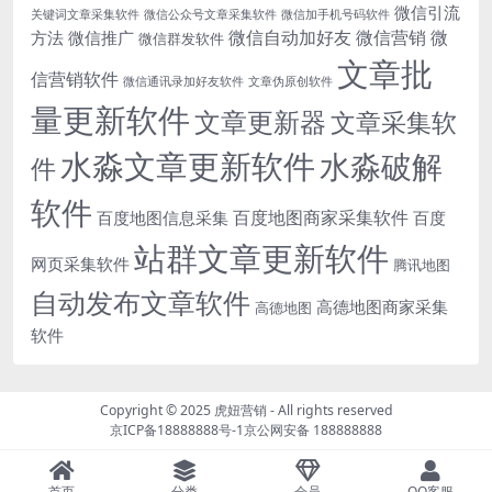
微信引流
关键词文章采集软件
微信公众号文章采集软件
微信加手机号码软件
微信自动加好友
微信营销
微
方法
微信推广
微信群发软件
文章批
信营销软件
微信通讯录加好友软件
文章伪原创软件
量更新软件
文章更新器
文章采集软
水淼文章更新软件
水淼破解
件
软件
百度地图商家采集软件
百度地图信息采集
百度
站群文章更新软件
网页采集软件
腾讯地图
自动发布文章软件
高德地图商家采集
高德地图
软件
Copyright © 2025
虎妞营销
- All rights reserved
京ICP备18888888号-1
京公网安备 188888888
首页
分类
会员
QQ客服