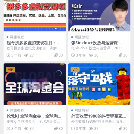
网赚教程
网赚教程
程哥拼多多虚拟变现项目：讲
张Sir-dou+投放与运营课，20
解开店流程-实操-选品-上架-自
23年新版，共计52节课，告别
程哥拼多多虚拟变现项目：讲解开
张Sir-dou+投放与运营课，2023年
动发货等
海王粉丝，让你的流量更精准
店流程-实操-选品-上架-自动发货等
新版，共计52节课，告别海王粉
3 年前
27
30
3 年前
30
30
（无冒泡水印）
课程目录 1...
丝，让你...
VIP
VIP
网赚教程
网赚教程
伦敦kj·全球淘金会，全球淘金
外面收费1980的抖音弹幕互动
会有你要的全球赚钱商业资源
直播最强弹珠，抖音报白，实
伦敦kj·全球淘金会，全球淘金会有
外面收费1980的抖音弹幕互动直播
时互动直播【软件+教程】
你要的全球赚钱商业资源 课程介
最强弹珠，抖音报白，实时互动直
3 年前
34
30
3 年前
27
30
绍： 课程来自伦...
播【软件+教程】...