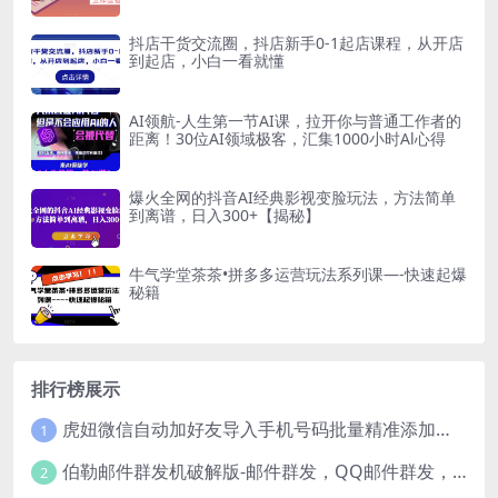
抖店干货交流圈，抖店新手0-1起店课程，从开店
到起店，小白一看就懂
AI领航-人生第一节AI课，拉开你与普通工作者的
距离！30位AI领域极客，汇集1000小时Al心得
爆火全网的抖音AI经典影视变脸玩法，方法简单
到离谱，日入300+【揭秘】
牛气学堂茶茶•拼多多运营玩法系列课—-快速起爆
秘籍
排行榜展示
虎妞微信自动加好友导入手机号码批量精准添加客户售营销软件微商工具
1
伯勒邮件群发机破解版-邮件群发，QQ邮件群发，邮件群发软件，伯乐邮件群发工具，邮件群发器
2