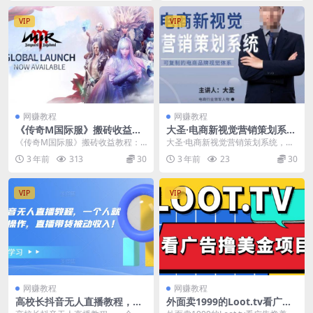
VIP
VIP
网赚教程
网赚教程
《传奇M国际服》搬砖收益教
大圣·电商新视觉营销策划系
程：日入几十到几百不等，玩
统，可复制的电商品牌视觉识
《传奇M国际服》搬砖收益教程：
大圣·电商新视觉营销策划系统，可
法简单粗暴！[无水印]
别系统
日入几十到几百不等，玩法简单粗
复制的电商品牌视觉识别系统 新消
3 年前
313
30
3 年前
23
30
暴！[无水印] 02...
费人群的崛起 电...
VIP
VIP
网赚教程
网赚教程
高校长抖音无人直播教程，一
外面卖1999的Loot.tv看广告
个人就可以在家操作，直播带
撸美金项目，号称月入轻松40