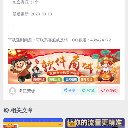
包含资源:
(1个)
最近更新:
2023-03-19
:
下载遇到问题？可联系客服或反馈，QQ客服：438424172
虎妞营销
分享
收藏
点赞(
0
)
相关文章
VIP
VIP