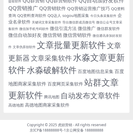
QQ自动加好友软件
QQ群营销
QQ群营销软件
提取软件
QQ营销推广
QQ营销软件
QQ营销运营推广技巧
QQ资料
企
查询
QQ资料查询软件
QQ达人
sogou地图采集
今日头条采集软件
业名录软件
关键词文章采集软件
导出微信群成员微信号
微信公众号文章采
微信引流方法
微信推广
微信群发软件
集软件
微信加手机号码软件
微信自动加好友
微信营销
微信营销软件
微信通讯录加好友软
文章批量更新软件
文章
件
文章伪原创软件
水淼文章更新
更新器
文章采集软件
软件
水淼破解软件
百度
百度地图信息采集
站群文章
地图商家采集软件
百度网页采集软件
更新软件
自动发布文章软件
腾讯地图
高德地图商家采集软件
高德地图
Copyright © 2025
虎妞营销
- All rights reserved
京ICP备18888888号-1
京公网安备 188888888