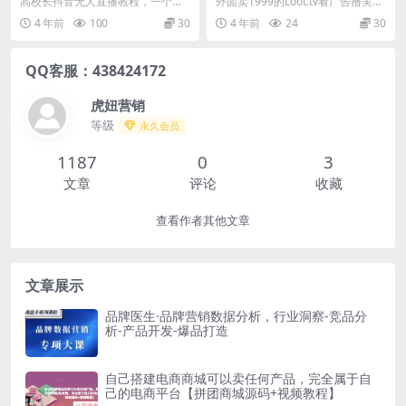
高校长抖音无人直播教程，一个人
外面卖1999的Loot.tv看广告撸美金
货被动收入
00【详细教程+上车资源渠
就可以在家操作，直播带货被动收
项目，号称月入轻松4000【详细教
4 年前
100
30
4 年前
24
30
道】
入 深度解析一个人如...
程+...
QQ客服：438424172
虎妞营销
等级
永久会员
1187
0
3
文章
评论
收藏
查看作者其他文章
文章展示
品牌医生·品牌营销数据分析，行业洞察-竞品分
析-产品开发-爆品打造
自己搭建电商商城可以卖任何产品，完全属于自
己的电商平台【拼团商城源码+视频教程】