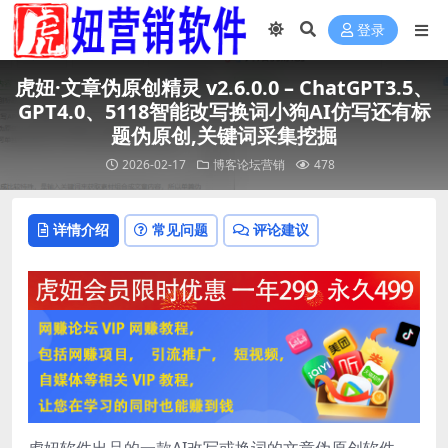
登录
虎妞·文章伪原创精灵 v2.6.0.0 – ChatGPT3.5、
GPT4.0、5118智能改写换词小狗AI仿写还有标
题伪原创,关键词采集挖掘
2026-02-17
博客论坛营销
478
详情介绍
常见问题
评论建议
虎妞软件出品的一款AI改写或换词的文章伪原创软件。