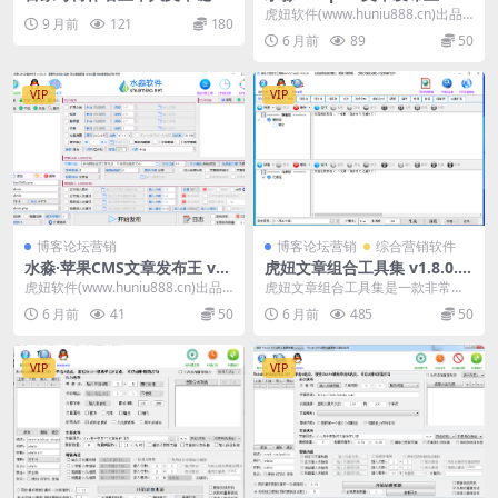
采集软件
7.0.0
虎妞软件(www.huniu888.cn)出品
9 月前
121
180
的发布王系列之ShopXO发布王。...
6 月前
89
50
VIP
VIP
博客论坛营销
博客论坛营销
综合营销软件
水淼·苹果CMS文章发布王 v1.
虎妞文章组合工具集 v1.8.0.0
13.0.0 – MacCMS
SEO伪原创文章专用软件
虎妞软件(www.huniu888.cn)出品
虎妞文章组合工具集是一款非常好
的发布王系列之苹果CMS发布王。
用的集合多个功能于一身的原创文
6 月前
41
50
6 月前
485
50
...
章生成软件，通过虎妞...
VIP
VIP