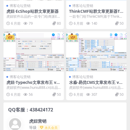
博客论坛营销
博客论坛营销
虎妞·EcShop站群文章更新器
ThinkCMF站群文章更新器Thi
nkCMF站群文章批量更文章软
虎妞软件出品的一款专门给商派EcS
一款专门给ThinkCMF(基于ThinkP
件
hop（4.0.8测试通过）站群批量更
HP)站群批量更新文章的软件 可以
6 月前
79
80
6 月前
140
50
新文章的...
将...
VIP
VIP
博客论坛营销
博客论坛营销
虎妞·Typecho文章发布王 v1.
水淼·易优CMS文章发布王 v1.
26.0.0
86.0.0 EyouCMS站群文章更
虎妞软件(www.huniu888.cn)出品
虎妞软件(www.huniu888.cn)出品
新器
的发布王系列之Typecho发布王...
的发布王系列之EyouCMS发布王...
6 月前
56
50
6 月前
307
50
QQ客服：438424172
虎妞营销
等级
永久会员