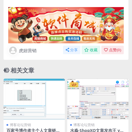
虎妞营销
分享
收藏
点赞(
0
)
相关文章
VIP
博客论坛营销
博客论坛营销
百家号博作者主个人文章链接
水淼·ShopXO文章发布王 v1.