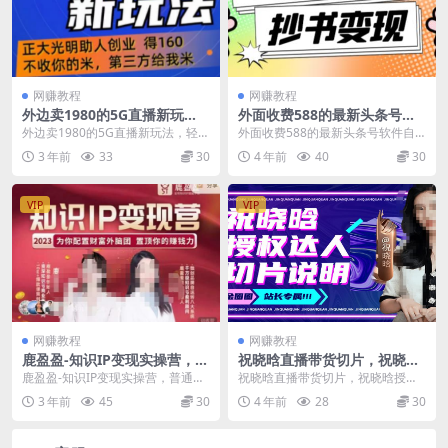
网赚教程
网赚教程
外边卖1980的5G直播新玩
外面收费588的最新头条号软
法，轻松日四到五位数【详细
件自动抄书变现玩法，单号一
外边卖1980的5G直播新玩法，轻松
外面收费588的最新头条号软件自
玩法教程】
天100+（软件+教程+玩法）
日四到五位数【详细玩法教程】 目
动抄书变现玩法，单号一天100+
3 年前
33
30
4 年前
40
30
前抖音比较热...
（软件+教程+玩...
VIP
VIP
网赚教程
网赚教程
鹿盈盈-知识IP变现实操营，​普
祝晓晗直播带货切片，祝晓晗
通人可复制的知识产品落地实
授权达人切片说明
鹿盈盈-知识IP变现实操营，​普通人
祝晓晗直播带货切片，祝晓晗授权
操课，​带你打通知识IP变现底
可复制的知识产品落地实操课，​带
达人切片说明 课程目录： 祝晓晗剪
3 年前
45
30
4 年前
28
30
层逻辑
你打通知识I...
辑培训-带货技巧...