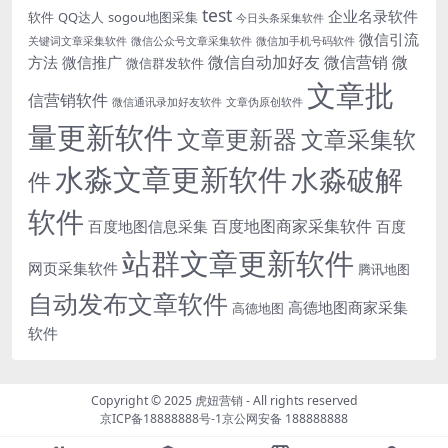
test
企业名录软件
软件
QQ达人
sogou地图采集
今日头条采集软件
微信引流
关键词文章采集软件
微信公众号文章采集软件
微信加手机号码软件
微信自动加好友
微信营销
微
方法
微信推广
微信群发软件
文章批
信营销软件
微信通讯录加好友软件
文章伪原创软件
量更新软件
文章更新器
文章采集软
水淼文章更新软件
水淼破解
件
软件
百度地图商家采集软件
百度地图信息采集
百度
站群文章更新软件
网页采集软件
腾讯地图
自动发布文章软件
高德地图商家采集
高德地图
软件
Copyright © 2025
虎妞营销
- All rights reserved
京ICP备18888888号-1
京公网安备 188888888