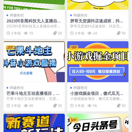
网赚教程
网赚教程
2023抖音黑科技无人直播自动
胖哥无货源抖店速成班，抖店
带货项目，直播伴侣开播，全
无货源保姆级教学，让你少走
2023抖音黑科技无人直播自动带货
胖哥无货源抖店速成班，抖店无货
自动无需人工值守
弯路
项目，直播伴侣开播，全自动无需
源保姆级教学，让你少走弯路 课程
3 年前
35
30
3 年前
24
30
人工值守 设备要...
介绍： 课程来自胖...
VIP
VIP
网赚教程
网赚教程
芒果斗地主互动直播项目，无
小游戏掘金项目，傻式瓜‬无脑​
需露脸在线直播，能边玩游戏
搬砖‌​，每日低保50-100元稳定
芒果斗地主互动直播项目，无需露
小游戏掘金项目，傻式瓜‬无脑​搬砖‌​
边赚钱
收入
脸在线直播，能边玩游戏边赚钱 能
，每日低保50-100元稳定收入 震撼
3 年前
40
30
3 年前
56
30
边玩游戏边赚钱，相...
互网...
VIP
VIP