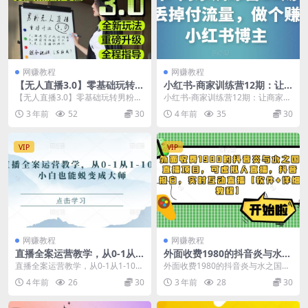
网赚教程
网赚教程
【无人直播3.0】零基础玩转男
小红书-商家训练营12期：让
粉快手无人直播日产1000+，
商家丢掉付流量，做个赚钱的
【无人直播3.0】零基础玩转男粉快
小红书-商家训练营12期：让商家丢
稳狠猛，2023男粉落地项目实
小红书博主
手无人直播日产1000+，稳狠猛，2
掉付流量，做个赚钱的小红书博主
3 年前
52
30
4 年前
35
30
操教程【仅揭秘】
023男粉...
课程目录： 【...
VIP
VIP
网赚教程
网赚教程
直播全案运营教学，从0-1从1-
外面收费1980的抖音炎与水之
10，小白也能蜕变成大师
国直播项目，可虚拟人直播，
直播全案运营教学，从0-1从1-10，
外面收费1980的抖音炎与水之国直
抖音报白，实时互动直播【软
小白也能蜕变成大师 直播运营课-短
播项目，可虚拟人直播，抖音报
4 年前
26
30
3 年前
28
30
件+详细教程】
视频运营...
白，实时互动直播【...