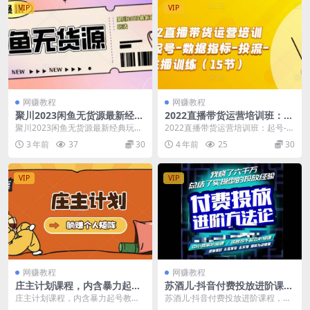
VIP
VIP
网赚教程
网赚教程
聚川2023闲鱼无货源最新经典
2022直播带货运营培训班：起
玩法：基础认知+爆款闲鱼选
号-数据指标-投流-主播训练
聚川2023闲鱼无货源最新经典玩
2022直播带货运营培训班：起号-数
品+快速找到货源
（15节）
法：基础认知+爆款闲鱼选品+快速
据指标-投流-主播训练（15节） 课
3 年前
37
30
4 年前
25
30
找到货源 课程目...
程目录：...
VIP
VIP
网赚教程
网赚教程
庄主计划课程，内含暴力起号
苏酒儿·抖音付费投放进阶课
教程，暴力引流精准客户，日
程，烧了六千万总结了实操型
庄主计划课程，内含暴力起号教
苏酒儿·抖音付费投放进阶课程，烧
引上百个客户不难
投放经验，运营投手起飞必修
程，暴力引流精准客户，日引上百
了六千万总结了实操型投放经验，