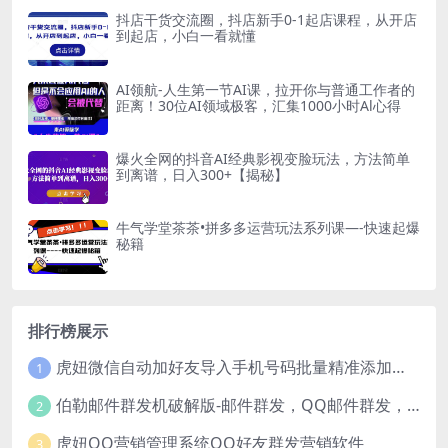
抖店干货交流圈，抖店新手0-1起店课程，从开店
到起店，小白一看就懂
AI领航-人生第一节AI课，拉开你与普通工作者的
距离！30位AI领域极客，汇集1000小时Al心得
爆火全网的抖音AI经典影视变脸玩法，方法简单
到离谱，日入300+【揭秘】
牛气学堂茶茶•拼多多运营玩法系列课—-快速起爆
秘籍
排行榜展示
虎妞微信自动加好友导入手机号码批量精准添加客户售营销软件微商工具
1
伯勒邮件群发机破解版-邮件群发，QQ邮件群发，邮件群发软件，伯乐邮件群发工具，邮件群发器
2
虎妞QQ营销管理系统QQ好友群发营销软件
3