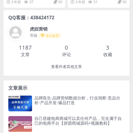
3 年前
37
30
3 年前
51
30
课
个客户不难 庄主计划项...
运营投手起飞必修课...
QQ客服：438424172
虎妞营销
等级
永久会员
1187
0
3
文章
评论
收藏
查看作者其他文章
文章展示
品牌医生·品牌营销数据分析，行业洞察-竞品分
析-产品开发-爆品打造
自己搭建电商商城可以卖任何产品，完全属于自
己的电商平台【拼团商城源码+视频教程】