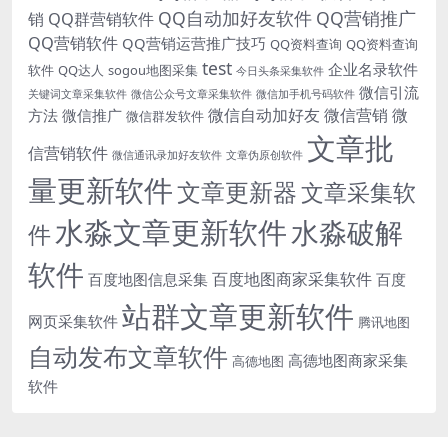
QQ自动加好友软件
QQ营销推广
销
QQ群营销软件
QQ营销软件
QQ营销运营推广技巧
QQ资料查询
QQ资料查询
test
企业名录软件
软件
QQ达人
sogou地图采集
今日头条采集软件
微信引流
关键词文章采集软件
微信公众号文章采集软件
微信加手机号码软件
微信自动加好友
微信营销
微
方法
微信推广
微信群发软件
文章批
信营销软件
微信通讯录加好友软件
文章伪原创软件
量更新软件
文章更新器
文章采集软
水淼文章更新软件
水淼破解
件
软件
百度地图商家采集软件
百度地图信息采集
百度
站群文章更新软件
网页采集软件
腾讯地图
自动发布文章软件
高德地图商家采集
高德地图
软件