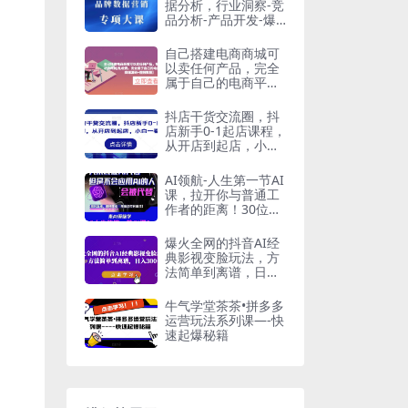
据分析，行业洞察-竞
品分析-产品开发-爆
品打造
自己搭建电商商城可
以卖任何产品，完全
属于自己的电商平台
【拼团商城源码+视
频教程】
抖店干货交流圈，抖
店新手0-1起店课程，
从开店到起店，小白
一看就懂
AI领航-人生第一节AI
课，拉开你与普通工
作者的距离！30位AI
领域极客，汇集1000
小时Al心得
爆火全网的抖音AI经
典影视变脸玩法，方
法简单到离谱，日入
300+【揭秘】
牛气学堂茶茶•拼多多
运营玩法系列课—-快
速起爆秘籍