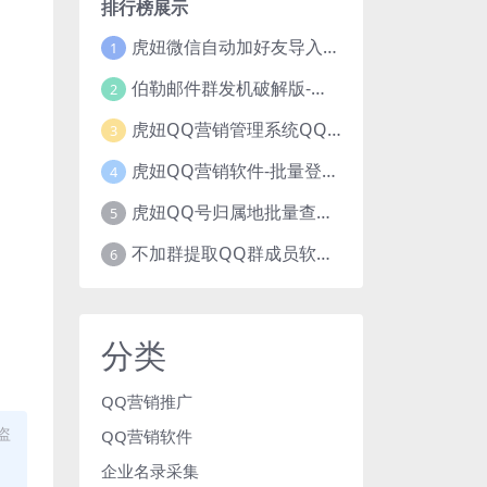
排行榜展示
虎妞微信自动加好友导入手机号码批量精准添加客户售营销软件微商工具
1
伯勒邮件群发机破解版-邮件群发，QQ邮件群发，邮件群发软件，伯乐邮件群发工具，邮件群发器
2
虎妞QQ营销管理系统QQ好友群发营销软件
3
虎妞QQ营销软件-批量登录QQ挂机-添加好友-自动加群-群发消息-临时会话
4
虎妞QQ号归属地批量查询指定QQ绑定的手机号软件
5
不加群提取QQ群成员软件QQ群成员提取qq号邮箱软件
6
分类
QQ营销推广
盗
QQ营销软件
企业名录采集