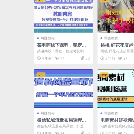
网赚教程
网赚教程
某电商线下课程，稳定可
桃桃·鲜花花店起
复制的单品矩阵日不落，
解自身优势突出
某电商线下课程，稳定可复制的
桃桃·鲜花花店起号课
做一个不吃主播的单品直
流方向，手把手
单品矩阵日不落，做一个不吃主
优势突出，找到引流
4 年前
17
30
3 年前
27
播的单品直播间 如何做一...
手带你起号 小姐姐起..
播间
VIP
VIP
网赚教程
网赚教程
微信私域流量布局课程，
电商素材短视频
打造一个年入百万的微信
短视频电商素材
微信私域流量布局课程，打造一
电商素材短视频训练
【7节视频课】
辑
个年入百万的微信【7节视频课】
电商素材的底层逻辑 
3 年前
34
30
3 年前
47