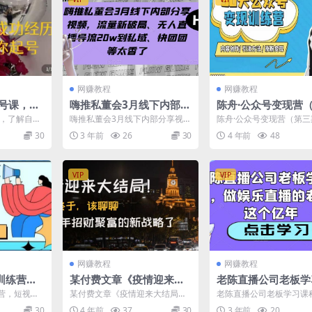
网赚教程
网赚教程
号课，​了
嗨推私董会3月线下内部分
陈舟·公众号变现营
，找到引
享视频，流量新破局、无
期），内容创作|引
，​了解自身
嗨推私董会3月线下内部分享视
陈舟·公众号变现营（第
带你起号
人直播导流20w到私域、
法|涨粉变现
方向，手把
频，流量新破局、无人直播导流2
内容创作|引流方法|涨粉
30
3 年前
26
30
4 年前
48
.
0w到私域、快团团等太...
程目录： ip篇：...
快团团等太香了
VIP
VIP
网赚教程
网赚教程
训练营，
某付费文章《疫情迎来大
老陈直播公司老板学
的底层逻
结局！终于，该聊聊让你
程，做娱乐直播的老
营，短视频
某付费文章《疫情迎来大结局！
老陈直播公司老板学习课
明年招财聚富的新战略
这个
课程内容 认
终于，该聊聊让你明年招财聚富
娱乐直播的老板看这个 课
30
4 年前
37
30
3 年前
20