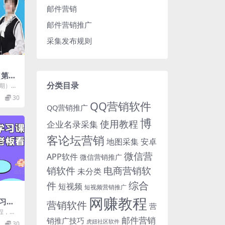
邮件营销
邮件营销推广
采集发布规则
（第三
流方
分类目录
三期），
变现 课
30
QQ营销软件
QQ营销推广
博
使用教程
企业名录采集
客论坛营销
地图采集
安卓
微信营
APP软件
微信营销推广
销软件
电商营销软
未分类
综合
件
短视频
短视频营销推广
网赚教程
习课
营销软件
营
板看
程，做
邮件营销
程目
销推广技巧
虎妞社区软件
30