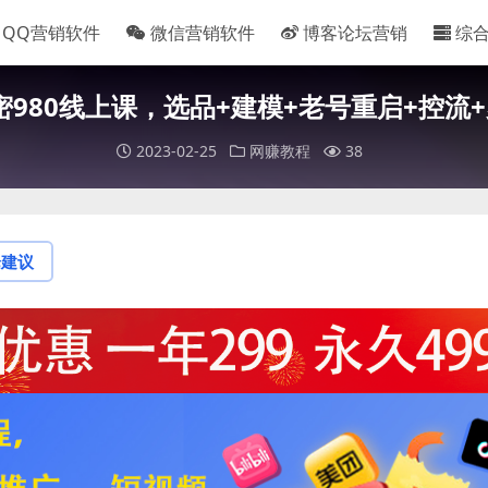
QQ营销软件
微信营销软件
博客论坛营销
综
980线上课，选品+建模+老号重启+控流
2023-02-25
网赚教程
38
论建议