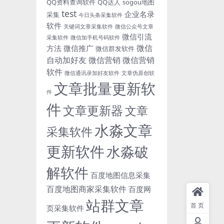
QQ资料查询软件
QQ达人
sogou地图
test
企业名录
采集
今日头条采集软件
软件
关键词文章采集软件
微信公众号文章
微信引流
采集软件
微信加手机号码软件
微信
方法
微信推广
微信群发软件
自动加好友
微信营销
微信营销
软件
微信通讯录加好友软件
文章伪原创软
文章批量更新软
件
件
文章更新器
文章
水淼文章
采集软件
更新软件
水淼破
解软件
百度地图信息采集
百度地图商家采集软件
百度网
站群文章
首页
页采集软件