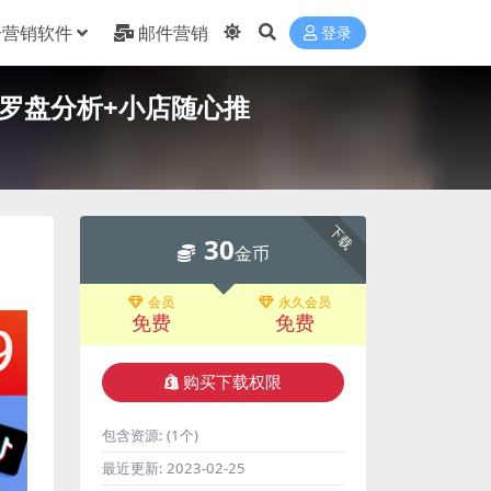
合营销软件
邮件营销
登录
+罗盘分析+小店随心推
下载
30
金币
会员
永久会员
免费
免费
购买下载权限
包含资源:
(1个)
最近更新:
2023-02-25