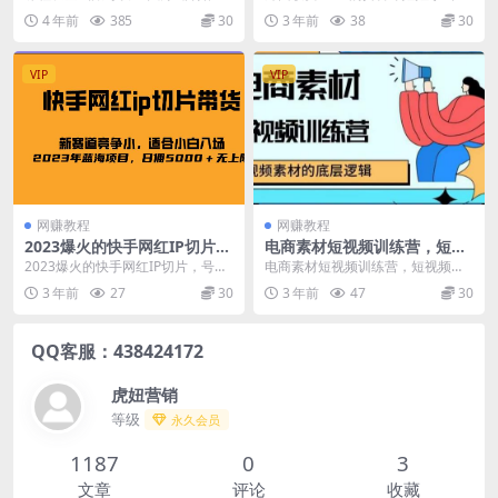
操，日赚5000元（价值6980
互动直播【内含详细教程】
从抖音账号实名认证开始。设置手
播项目，抖音报白，实时互动直播
4 年前
385
30
3 年前
38
30
元
机，关闭同城隐私，打...
【内含详细教程】...
VIP
VIP
网赚教程
网赚教程
2023爆火的快手网红IP切片，
电商素材短视频训练营，短视
号称日佣5000＋的蓝海项目，
频电商素材的底层逻辑
2023爆火的快手网红IP切片，号称
电商素材短视频训练营，短视频电
二驴的独家授权
日佣5000＋的蓝海项目，二驴的独
商素材的底层逻辑 课程内容 认知逻
3 年前
27
30
3 年前
47
30
家授权 继...
辑篇 第一课：爆...
QQ客服：438424172
虎妞营销
等级
永久会员
1187
0
3
文章
评论
收藏