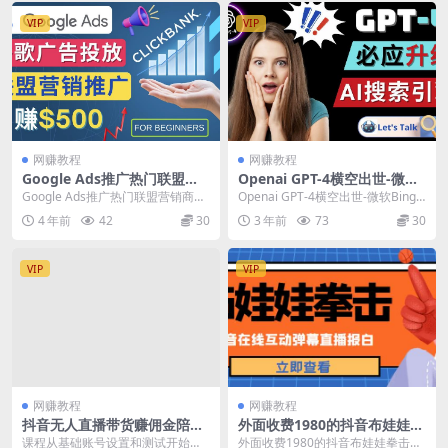
VIP
VIP
网赚教程
网赚教程
Google Ads推广热门联盟营
Openai GPT-4横空出世-微软
销商品：日赚500美元开户方
Bing整合强大的GPT-4语言模
Google Ads推广热门联盟营销商
Openai GPT-4横空出世-微软Bing
法投放流程注意事项
型
品：日赚500美元开户方法投放流
整合强大的GPT-4语言模型 推出...
4 年前
42
30
3 年前
73
30
程注意事项...
VIP
VIP
网赚教程
网赚教程
抖音无人直播带货赚佣金陪跑
外面收费1980的抖音布娃娃拳
训练营，从0开始看完就能实
击直播项目，抖音报白，实时
课程从基础账号设置和测试开始，
外面收费1980的抖音布娃娃拳击直