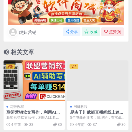
虎妞营销
分享
收藏
点赞(
0
)
相关文章
VIP
VIP
网赚教程
网赚教程
联盟营销软文写作，利用AI工
易杰千川赋能直播间线上速成
具快速完成高质量软文，每单
课，带你从青铜到王者入门千
联盟营销软文写作，利用AI工具快
8年电商创业者，懂理论，有实战，
赚$145
川投流，让你快速掌握千川核
速完成高质量软文，每单赚$145 Cl
战绩：生鲜单场GMV80万，饰品月
4 年前
28
30
4 年前
37
30
心原理
ickba...
销1500万，...