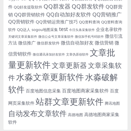
QQ群发器
QQ群发软件
QQ群营
件
QQ好友提取软件
QQ自动加好友软件
QQ营销推广
销
QQ群营销软件
QQ营销软件
QQ营销运营推广技巧
QQ资料查询
QQ资料查询
test
企业名录软件
软件
QQ达人
sogou地图采集
今日头条采集软件
微信引流
关键词文章采集软件
微信公众号文章采集软件
微信加手机号码软件
微信自动加好友
微信营销
微
方法
微信推广
微信群发软件
文章批
信营销软件
微信通讯录加好友软件
文章伪原创软件
量更新软件
文章更新器
文章采集软
水淼文章更新软件
水淼破解
件
软件
百度地图商家采集软件
百度地图信息采集
百度
站群文章更新软件
网页采集软件
腾讯地图
自动发布文章软件
高德地图商家采集
高德地图
软件