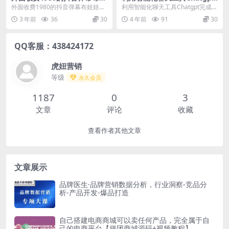
娃拳击项目，抖音报白，实时
完成博客写作，只需点击鼠
外面收费1980的抖音弹幕布娃娃拳
利用智能化聊天工具Chatgpt完成博
互动直播【内含详细教程】
标，每单净赚5到15美元
击项目，抖音报白，实时互动直播
客写作，只需点击鼠标，每单净赚5
3 年前
36
30
4 年前
91
30
【内含详细教程】...
到15美元...
QQ客服：438424172
虎妞营销
等级
永久会员
1187
0
3
文章
评论
收藏
查看作者其他文章
文章展示
品牌医生·品牌营销数据分析，行业洞察-竞品分
析-产品开发-爆品打造
自己搭建电商商城可以卖任何产品，完全属于自
己的电商平台【拼团商城源码+视频教程】