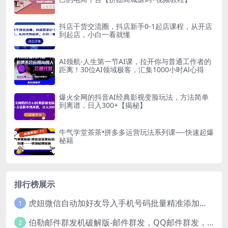
抖店干货交流圈，抖店新手0-1起店课程，从开店
到起店，小白一看就懂
AI领航-人生第一节AI课，拉开你与普通工作者的
距离！30位AI领域极客，汇集1000小时Al心得
爆火全网的抖音AI经典影视变脸玩法，方法简单
到离谱，日入300+【揭秘】
牛气学堂茶茶•拼多多运营玩法系列课—-快速起爆
秘籍
排行榜展示
虎妞微信自动加好友导入手机号码批量精准添加客户售营销软件微商工具
1
伯勒邮件群发机破解版-邮件群发，QQ邮件群发，邮件群发软件，伯乐邮件群发工具，邮件群发器
2