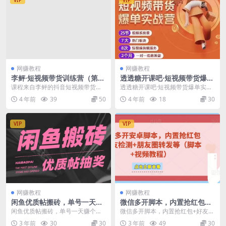
网赚教程
网赚教程
李鲆·短视频带货训练营（第12
透透糖开课吧·短视频带货爆单
期），低投入、低风险、比较
实战营，一部手机就能快速稳
课程来自李鲆的抖音短视频带货训
透透糖开课吧·短视频带货爆单实战
容易上手，收益巨大
定变现，1000粉丝也能月入过
练营（第12期），价值3299元。这
营，一部手机就能快速稳定变现，1
4 年前
39
50
4 年前
18
30
万
套简单粗暴的抖...
000粉丝也能月...
VIP
VIP
网赚教程
网赚教程
闲鱼优质帖搬砖，单号一天赚
微信多开脚本，内置抢红包
个二三十没问题，多号多撸
+好友检测+朋友圈转发等（安
闲鱼优质帖搬砖，单号一天赚个二
微信多开脚本，内置抢红包+好友检
卓脚本+视频教程）
三十没问题，多号多撸 项目原理：
测+朋友圈转发等（安卓脚本+视频
3 年前
30
30
3 年前
49
30