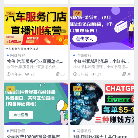
闲鱼搬砖项目 这...
教程） 使用平台...
VIP
VIP
网赚教程
网赚教程
牧伟·汽车服务行业直播怎么
小红书私域引流课，小红书引
做，​解决汽服门店引流痛点
流私域成交秘籍，1个月加爆
牧伟·汽车服务行业直播怎么做，​解
小红书私域引流课，小红书引流私
私域！
决汽服门店引流痛点 你是否遇到过
域成交秘籍，1个月加爆私域！ 课
4 年前
27
30
3 年前
21
30
这些问题： 想...
程内容： 引流课：...
VIP
VIP
网赚教程
网赚教程
外面收费1980的抖音弹幕布娃
利用智能化聊天工具Chatgpt